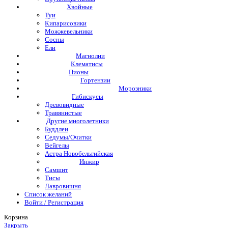
Хвойные
Туи
Кипарисовики
Можжевельники
Сосны
Ели
Магнолии
Клематисы
Пионы
Гортензии
Морозники
Гибискусы
Древовидные
Травянистые
Другие многолетники
Буддлеи
Седумы/Очитки
Вейгелы
Астра Новобельгийская
Инжир
Самшит
Тисы
Лавровишня
Список желаний
Войти / Регистрация
Корзина
Закрыть