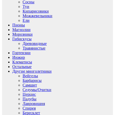
Сосны
Туи
Кипарисовики
Можжевельники
Ели
Пионы
Магнолии
Морозники
Гибискусы
Древовидные
Травянистые
Гортензии
Инжир
Клематисы
Остальные
Другие многолетники
Вейгелы
Барбарисы
Самшит
Седумы/Очитки
Церцис
Падубы
Лавровишня
Спирея
Бересклет