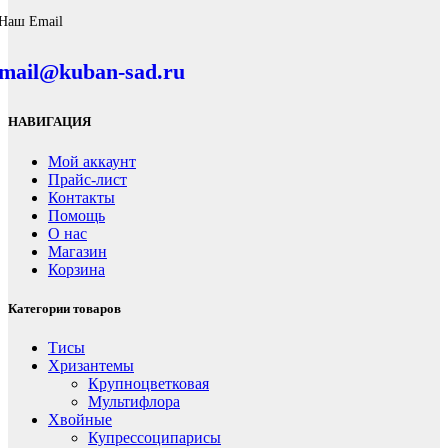
Наш Email
mail@kuban-sad.ru
НАВИГАЦИЯ
Мой аккаунт
Прайс-лист
Контакты
Помощь
О нас
Магазин
Корзина
Категории товаров
Тисы
Хризантемы
Крупноцветковая
Мультифлора
Хвойные
Купрессоципарисы