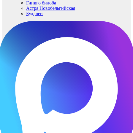
Гинкго билоба
Астра Новобельгийская
Буддлеи