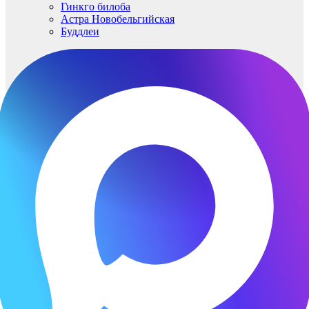
Гинкго билоба
Астра Новобельгийская
Буддлеи