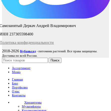
Самозанятый Деркач Андрей Владимирович
ИНН 237305598400
Политика
конфиденциаль
ности
2018-2026
Кубаньсад
- питомник растений. Все права защищены.
Доставка по всей России.
Поиск
Ассортимент
Меню
Главная
Блог
Портфолио
О нас
Контакты
Хризантемы
Мультифлора
Крупноцветковая