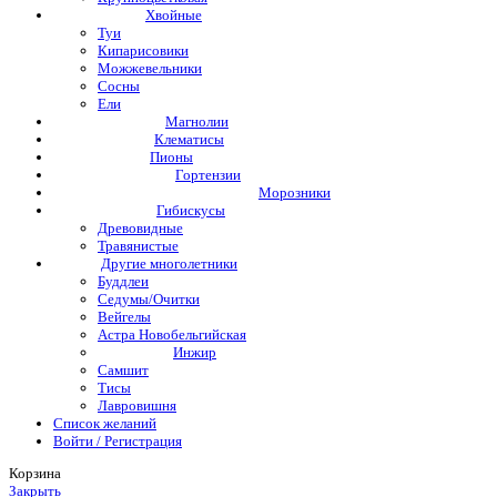
Хвойные
Туи
Кипарисовики
Можжевельники
Сосны
Ели
Магнолии
Клематисы
Пионы
Гортензии
Морозники
Гибискусы
Древовидные
Травянистые
Другие многолетники
Буддлеи
Седумы/Очитки
Вейгелы
Астра Новобельгийская
Инжир
Самшит
Тисы
Лавровишня
Список желаний
Войти / Регистрация
Корзина
Закрыть