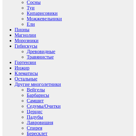
Сосны
Туи
Кипарисовики
Можжевельники
Ели
Пионы
Магнолии
Морозники
Гибискусы
Древовидные
Травянистые
Гортензии
Инжир
Клематисы
Остальные
Другие многолетники
Вейгелы
Барбарисы
Самшит
Седумы/Очитки
Церцис
Падубы
Лавровишня
Спирея
Бересклет