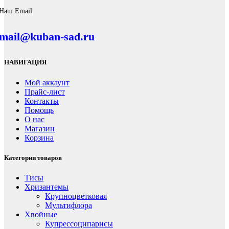
Наш Email
mail@kuban-sad.ru
НАВИГАЦИЯ
Мой аккаунт
Прайс-лист
Контакты
Помощь
О нас
Магазин
Корзина
Категории товаров
Тисы
Хризантемы
Крупноцветковая
Мультифлора
Хвойные
Купрессоципарисы