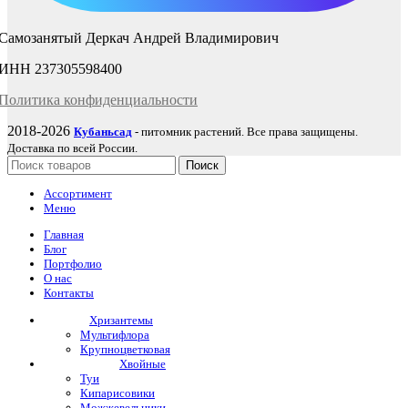
Самозанятый Деркач Андрей Владимирович
ИНН 237305598400
Политика
конфиденциаль
ности
2018-2026
Кубаньсад
- питомник растений. Все права защищены.
Доставка по всей России.
Поиск
Ассортимент
Меню
Главная
Блог
Портфолио
О нас
Контакты
Хризантемы
Мультифлора
Крупноцветковая
Хвойные
Туи
Кипарисовики
Можжевельники