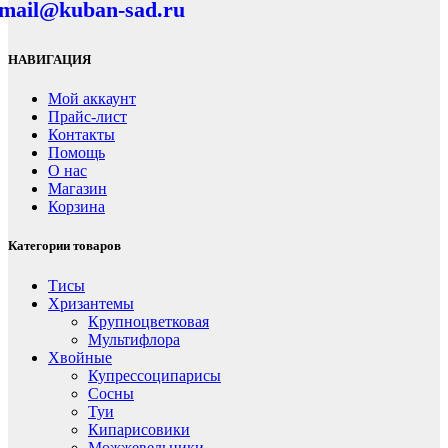
mail@kuban-sad.ru
НАВИГАЦИЯ
Мой аккаунт
Прайс-лист
Контакты
Помощь
О нас
Магазин
Корзина
Категории товаров
Тисы
Хризантемы
Крупноцветковая
Мультифлора
Хвойные
Купрессоципарисы
Сосны
Туи
Кипарисовики
Можжевельники