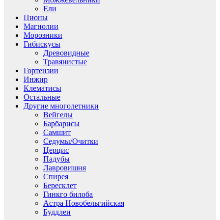
Ели
Пионы
Магнолии
Морозники
Гибискусы
Древовидные
Травянистые
Гортензии
Инжир
Клематисы
Остальные
Другие многолетники
Вейгелы
Барбарисы
Самшит
Седумы/Очитки
Церцис
Падубы
Лавровишня
Спирея
Бересклет
Гинкго билоба
Астра Новобельгийская
Буддлеи