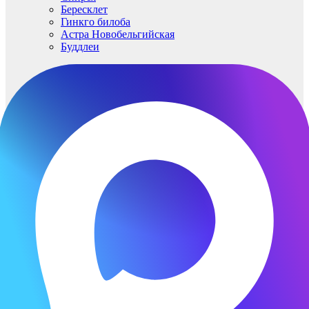
Бересклет
Гинкго билоба
Астра Новобельгийская
Буддлеи