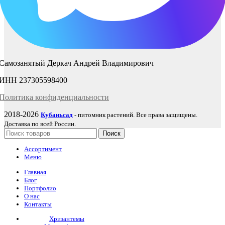
Самозанятый Деркач Андрей Владимирович
ИНН 237305598400
Политика
конфиденциаль
ности
2018-2026
Кубаньсад
- питомник растений. Все права защищены.
Доставка по всей России.
Поиск
Ассортимент
Меню
Главная
Блог
Портфолио
О нас
Контакты
Хризантемы