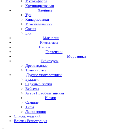
Мультифлора
Крупноцветковая
Хвойные
Туи
Кипарисовики
Можжевельники
Сосны
Ели
Магнолии
Клематисы
Пионы
Гортензии
Морозники
Гибискусы
Древовидные
Травянистые
Другие многолетники
Буддлеи
Седумы/Очитки
Вейгелы
Астра Новобельгийская
Инжир
Самшит
Тисы
Лавровишня
Список желаний
Войти / Регистрация