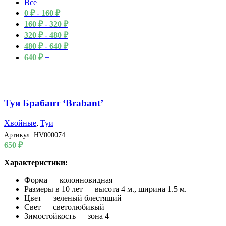
Все
0
₽
-
160
₽
160
₽
-
320
₽
320
₽
-
480
₽
480
₽
-
640
₽
640
₽
+
Туя Брабант ‘Brabant’
Хвойные
,
Туи
Артикул:
HV000074
650
₽
Характеристики:
Форма — колонновидная
Размеры в 10 лет — высота 4 м., ширина 1.5 м.
Цвет — зеленый блестящий
Свет — светолюбивый
Зимостойкость — зона 4