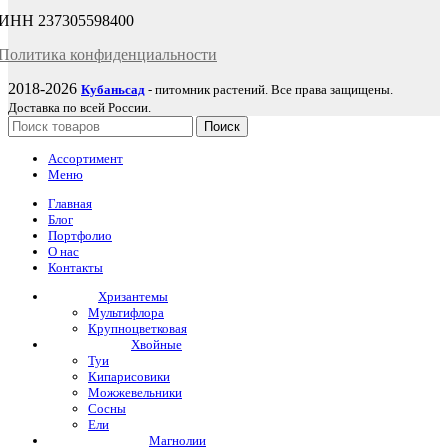
ИНН 237305598400
Политика
конфиденциаль
ности
2018-2026
Кубаньсад
- питомник растений. Все права защищены.
Доставка по всей России.
Поиск
Ассортимент
Меню
Главная
Блог
Портфолио
О нас
Контакты
Хризантемы
Мультифлора
Крупноцветковая
Хвойные
Туи
Кипарисовики
Можжевельники
Сосны
Ели
Магнолии