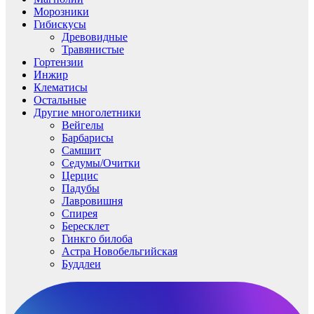
Морозники
Гибискусы
Древовидные
Травянистые
Гортензии
Инжир
Клематисы
Остальные
Другие многолетники
Вейгелы
Барбарисы
Самшит
Седумы/Очитки
Церцис
Падубы
Лавровишня
Спирея
Бересклет
Гинкго билоба
Астра Новобельгийская
Буддлеи