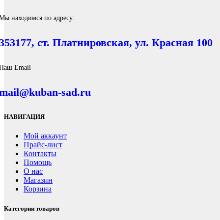
Мы находимся по адресу:
353177, ст. Платнировская, ул. Красная 100
Наш Email
mail@kuban-sad.ru
НАВИГАЦИЯ
Мой аккаунт
Прайс-лист
Контакты
Помощь
О нас
Магазин
Корзина
Категории товаров