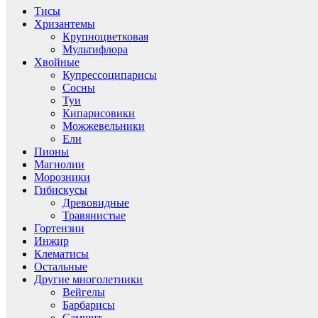
Тисы
Хризантемы
Крупноцветковая
Мультифлора
Хвойные
Купрессоципарисы
Сосны
Туи
Кипарисовики
Можжевельники
Ели
Пионы
Магнолии
Морозники
Гибискусы
Древовидные
Травянистые
Гортензии
Инжир
Клематисы
Остальные
Другие многолетники
Вейгелы
Барбарисы
Самшит