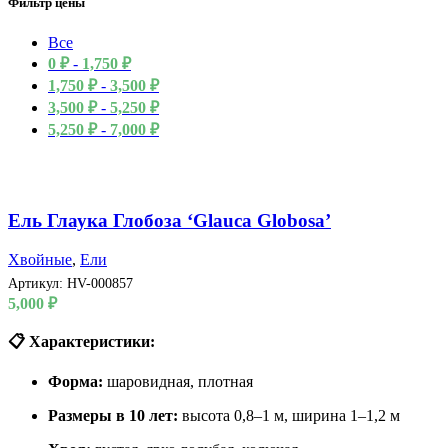
Фильтр цены
Все
0
₽
-
1,750
₽
1,750
₽
-
3,500
₽
3,500
₽
-
5,250
₽
5,250
₽
-
7,000
₽
Ель Глаука Глобоза ‘Glauca Globosa’
Хвойные
,
Ели
Артикул:
HV-000857
5,000
₽
📋 Характеристики:
Форма:
шаровидная, плотная
Размеры в 10 лет:
высота 0,8–1 м, ширина 1–1,2 м