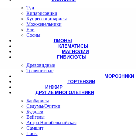
Туи
Кипарисовики
Купрессоципарисы
Можжевельники
Ели
Сосны
ПИОНЫ
КЛЕМАТИСЫ
МАГНОЛИИ
ГИБИСКУСЫ
Древовидные
Травянистые
МОРОЗНИКИ
ГОРТЕНЗИИ
ИНЖИР
ДРУГИЕ МНОГОЛЕТНИКИ
Барбарисы
Седумы/Очитки
Буддлеи
Вейгелы
Астра Новобельгийская
Самшит
Тисы