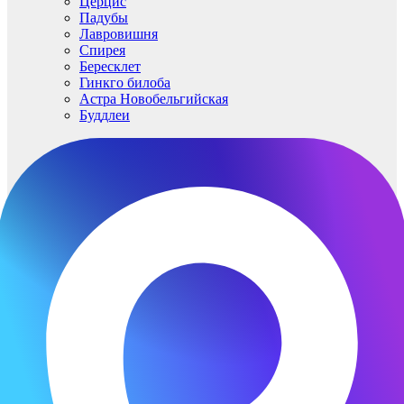
Церцис
Падубы
Лавровишня
Спирея
Бересклет
Гинкго билоба
Астра Новобельгийская
Буддлеи