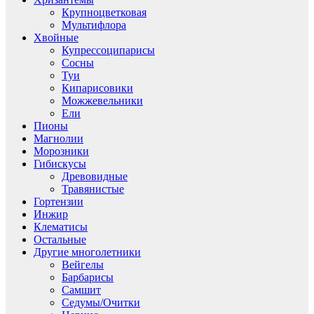
Крупноцветковая
Мультифлора
Хвойные
Купрессоципарисы
Сосны
Туи
Кипарисовики
Можжевельники
Ели
Пионы
Магнолии
Морозники
Гибискусы
Древовидные
Травянистые
Гортензии
Инжир
Клематисы
Остальные
Другие многолетники
Вейгелы
Барбарисы
Самшит
Седумы/Очитки