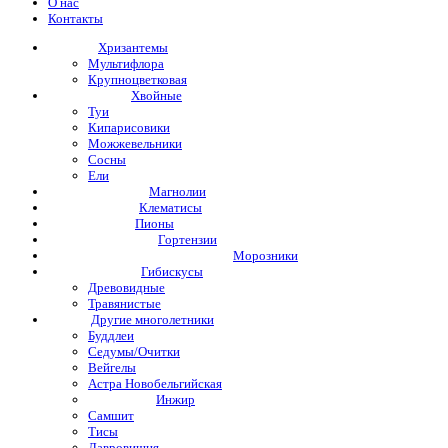
О нас
Контакты
Хризантемы
Мультифлора
Крупноцветковая
Хвойные
Туи
Кипарисовики
Можжевельники
Сосны
Ели
Магнолии
Клематисы
Пионы
Гортензии
Морозники
Гибискусы
Древовидные
Травянистые
Другие многолетники
Буддлеи
Седумы/Очитки
Вейгелы
Астра Новобельгийская
Инжир
Самшит
Тисы
Лавровишня