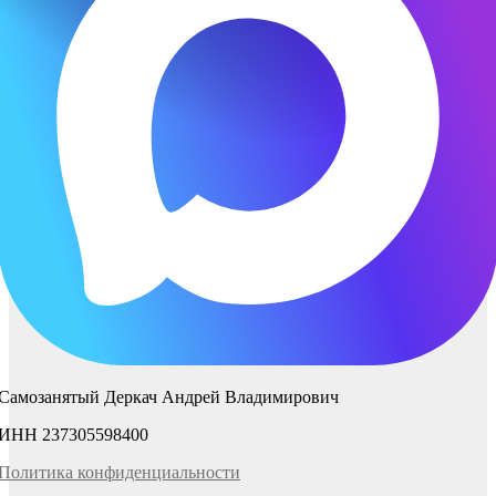
Самозанятый Деркач Андрей Владимирович
ИНН 237305598400
Политика
конфиденциаль
ности