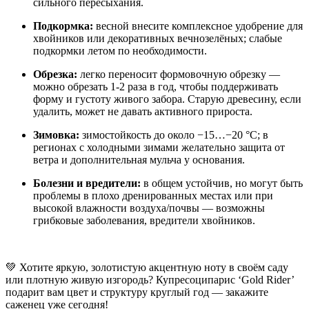
сильного пересыхания.
Подкормка:
весной внесите комплексное удобрение для
хвойников или декоративных вечнозелёных; слабые
подкормки летом по необходимости.
Обрезка:
легко переносит формовочную обрезку —
можно обрезать 1-2 раза в год, чтобы поддерживать
форму и густоту живого забора. Старую древесину, если
удалить, может не давать активного прироста.
Зимовка:
зимостойкость до около −15…−20 °C; в
регионах с холодными зимами желательно защита от
ветра и дополнительная мульча у основания.
Болезни и вредители:
в общем устойчив, но могут быть
проблемы в плохо дренированных местах или при
высокой влажности воздуха/почвы — возможны
грибковые заболевания, вредители хвойников.
💚 Хотите яркую, золотистую акцентную ноту в своём саду
или плотную живую изгородь? Купресоципарис ‘Gold Rider’
подарит вам цвет и структуру круглый год — закажите
саженец уже сегодня!