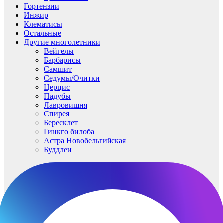
Гортензии
Инжир
Клематисы
Остальные
Другие многолетники
Вейгелы
Барбарисы
Самшит
Седумы/Очитки
Церцис
Падубы
Лавровишня
Спирея
Бересклет
Гинкго билоба
Астра Новобельгийская
Буддлеи