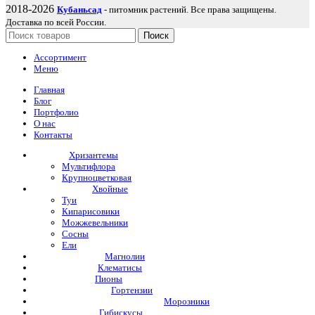
2018-2026
Кубаньсад
- питомник растений. Все права защищены.
Доставка по всей России.
Поиск
Ассортимент
Меню
Главная
Блог
Портфолио
О нас
Контакты
Хризантемы
Мультифлора
Крупноцветковая
Хвойные
Туи
Кипарисовики
Можжевельники
Сосны
Ели
Магнолии
Клематисы
Пионы
Гортензии
Морозники
Гибискусы