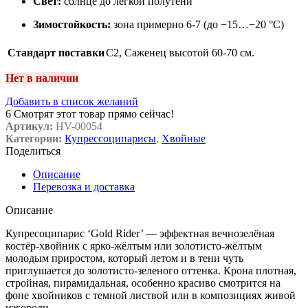
Свет:
солнце до лёгкой полутени
Зимостойкость:
зона примерно 6-7 (до −15…−20 °C)
Стандарт поставки
С2
,
Саженец высотой 60-70 см.
Нет в наличии
Добавить в список желаний
6
Смотрят этот товар прямо сейчас!
Артикул:
HV-00054
Категории:
Купрессоципарисы
,
Хвойные
Поделиться
Описание
Перевозка и доставка
Описание
Купресоципарис ‘Gold Rider’ — эффектная вечнозелёная
костёр-хвойник с ярко-жёлтым или золотисто-жёлтым
молодым приростом, который летом и в тени чуть
приглушается до золотисто-зеленого оттенка. Крона плотная,
стройная, пирамидальная, особенно красиво смотрится на
фоне хвойников с темной листвой или в композициях живой
изгороди.