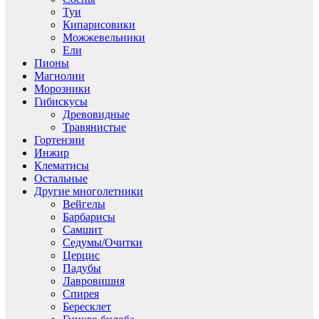
Туи
Кипарисовики
Можжевельники
Ели
Пионы
Магнолии
Морозники
Гибискусы
Древовидные
Травянистые
Гортензии
Инжир
Клематисы
Остальные
Другие многолетники
Вейгелы
Барбарисы
Самшит
Седумы/Очитки
Церцис
Падубы
Лавровишня
Спирея
Бересклет