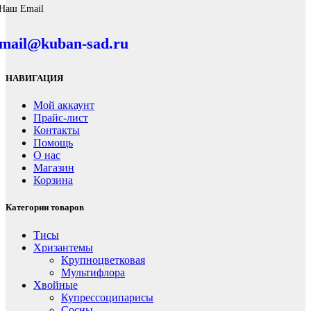
Наш Email
mail@kuban-sad.ru
НАВИГАЦИЯ
Мой аккаунт
Прайс-лист
Контакты
Помощь
О нас
Магазин
Корзина
Категории товаров
Тисы
Хризантемы
Крупноцветковая
Мультифлора
Хвойные
Купрессоципарисы
Сосны