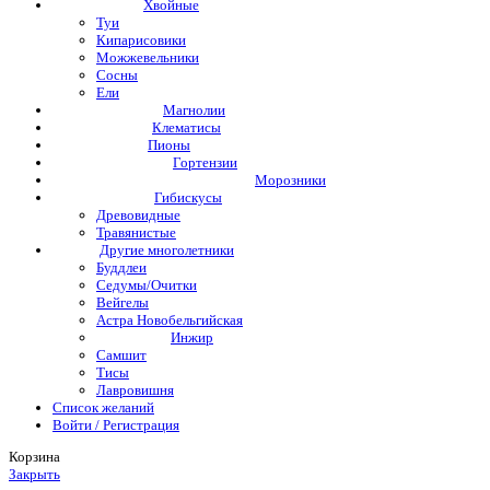
Хвойные
Туи
Кипарисовики
Можжевельники
Сосны
Ели
Магнолии
Клематисы
Пионы
Гортензии
Морозники
Гибискусы
Древовидные
Травянистые
Другие многолетники
Буддлеи
Седумы/Очитки
Вейгелы
Астра Новобельгийская
Инжир
Самшит
Тисы
Лавровишня
Список желаний
Войти / Регистрация
Корзина
Закрыть