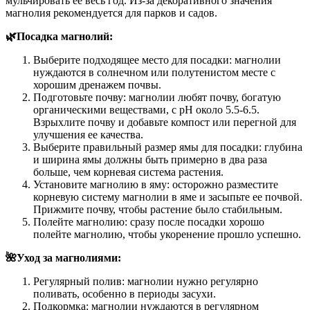
мульчировать ее весь год. Из-за декоративного значения
магнолия рекомендуется для парков и садов.
🌿Посадка магнолий:
Выберите подходящее место для посадки: магнолии
нуждаются в солнечном или полутенистом месте с
хорошим дренажем почвы.
Подготовьте почву: магнолии любят почву, богатую
органическими веществами, с pH около 5.5-6.5.
Взрыхлите почву и добавьте компост или перегной для
улучшения ее качества.
Выберите правильный размер ямы для посадки: глубина
и ширина ямы должны быть примерно в два раза
больше, чем корневая система растения.
Установите магнолию в яму: осторожно разместите
корневую систему магнолии в яме и засыпьте ее почвой.
Прижмите почву, чтобы растение было стабильным.
Полейте магнолию: сразу после посадки хорошо
полейте магнолию, чтобы укоренение прошло успешно.
🌺Уход за магнолиями:
Регулярный полив: магнолии нужно регулярно
поливать, особенно в периоды засухи.
Подкормка: магнолии нуждаются в регулярном