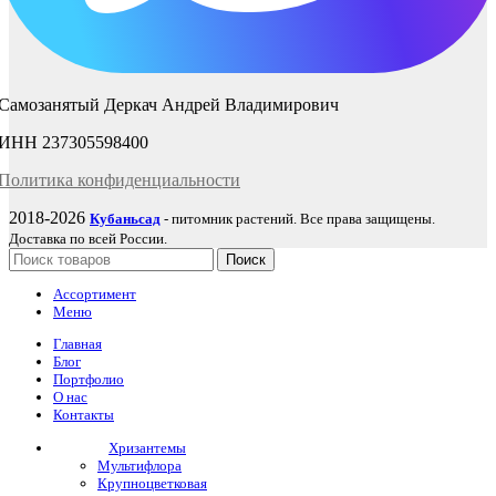
Самозанятый Деркач Андрей Владимирович
ИНН 237305598400
Политика
конфиденциаль
ности
2018-2026
Кубаньсад
- питомник растений. Все права защищены.
Доставка по всей России.
Поиск
Ассортимент
Меню
Главная
Блог
Портфолио
О нас
Контакты
Хризантемы
Мультифлора
Крупноцветковая