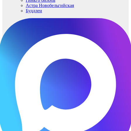
Гинкго билоба
Астра Новобельгийская
Буддлеи