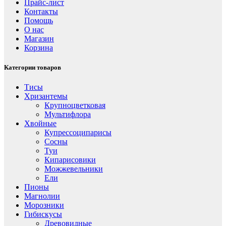
Прайс-лист
Контакты
Помощь
О нас
Магазин
Корзина
Категории товаров
Тисы
Хризантемы
Крупноцветковая
Мультифлора
Хвойные
Купрессоципарисы
Сосны
Туи
Кипарисовики
Можжевельники
Ели
Пионы
Магнолии
Морозники
Гибискусы
Древовидные