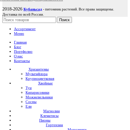
2018-2026
Кубаньсад
- питомник растений. Все права защищены.
Доставка по всей России.
Поиск
Ассортимент
Меню
Главная
Блог
Портфолио
О нас
Контакты
Хризантемы
Мультифлора
Крупноцветковая
Хвойные
Туи
Кипарисовики
Можжевельники
Сосны
Ели
Магнолии
Клематисы
Пионы
Гортензии
Морозники