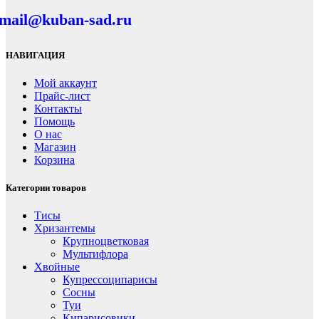
mail@kuban-sad.ru
НАВИГАЦИЯ
Мой аккаунт
Прайс-лист
Контакты
Помощь
О нас
Магазин
Корзина
Категории товаров
Тисы
Хризантемы
Крупноцветковая
Мультифлора
Хвойные
Купрессоципарисы
Сосны
Туи
Кипарисовики