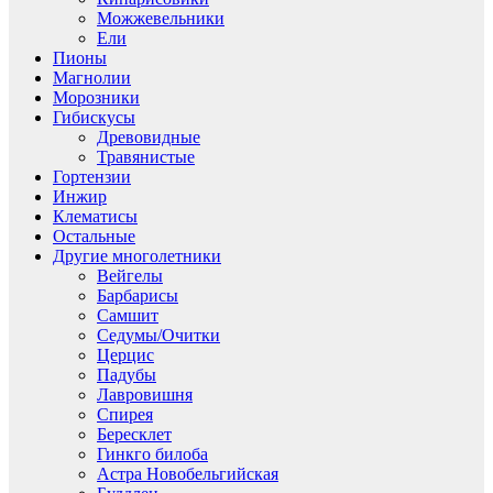
Можжевельники
Ели
Пионы
Магнолии
Морозники
Гибискусы
Древовидные
Травянистые
Гортензии
Инжир
Клематисы
Остальные
Другие многолетники
Вейгелы
Барбарисы
Самшит
Седумы/Очитки
Церцис
Падубы
Лавровишня
Спирея
Бересклет
Гинкго билоба
Астра Новобельгийская