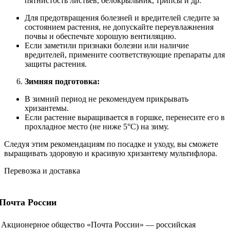
пятнистость листьев, белокрыльник, трипсы и др.
Для предотвращения болезней и вредителей следите за
состоянием растения, не допускайте переувлажнения
почвы и обеспечьте хорошую вентиляцию.
Если заметили признаки болезни или наличие
вредителей, примените соответствующие препараты для
защиты растения.
Зимняя подготовка:
В зимний период не рекомендуем прикрывать
хризантемы.
Если растение выращивается в горшке, перенесите его в
прохладное место (не ниже 5°C) на зиму.
Следуя этим рекомендациям по посадке и уходу, вы сможете
выращивать здоровую и красивую хризантему мультифлора.
Перевозка и доставка
Почта России
Акционерное общество «Почта России» — российская