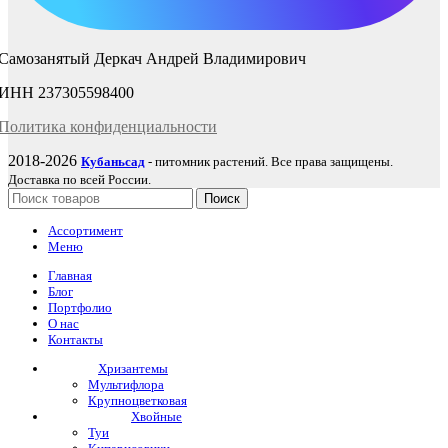
Самозанятый Деркач Андрей Владимирович
ИНН 237305598400
Политика
конфиденциаль
ности
2018-2026
Кубаньсад
- питомник растений. Все права защищены.
Доставка по всей России.
Поиск
Ассортимент
Меню
Главная
Блог
Портфолио
О нас
Контакты
Хризантемы
Мультифлора
Крупноцветковая
Хвойные
Туи