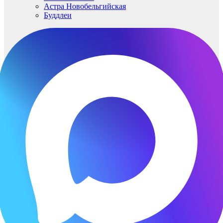
Астра Новобельгийская
Буддлеи