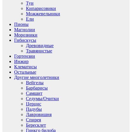
Туи
Кипарисовики
Можжевельники
Ели
Пионы
Магнолии
Морозники
Гибискусы
Древовидные
Травянистые
Гортензии
Инжир
Клематисы
Остальные
Другие многолетники
Вейгелы
Барбарисы
Самшит
Седумы/Очитки
Церцис
Падубы
Лавровишня
Спирея
Бересклет
Гинкго билоба