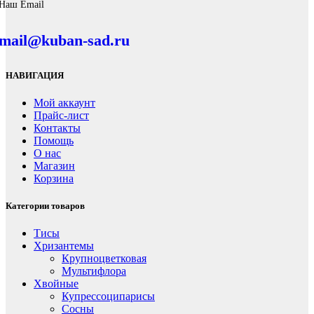
Наш Email
mail@kuban-sad.ru
НАВИГАЦИЯ
Мой аккаунт
Прайс-лист
Контакты
Помощь
О нас
Магазин
Корзина
Категории товаров
Тисы
Хризантемы
Крупноцветковая
Мультифлора
Хвойные
Купрессоципарисы
Сосны