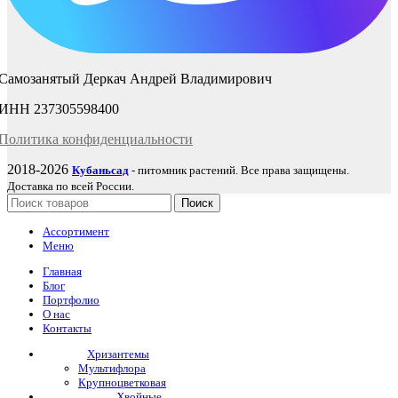
Самозанятый Деркач Андрей Владимирович
ИНН 237305598400
Политика
конфиденциаль
ности
2018-2026
Кубаньсад
- питомник растений. Все права защищены.
Доставка по всей России.
Поиск
Ассортимент
Меню
Главная
Блог
Портфолио
О нас
Контакты
Хризантемы
Мультифлора
Крупноцветковая
Хвойные