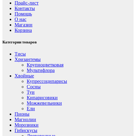
Прайс-лист
Контакты
Помощь
О нас
Магазин
Корзина
Категории товаров
Тисы
Хризантемы
Крупноцветковая
Мультифлора
Хвойные
Купрессоципарисы
Сосны
Туи
Кипарисовики
Можжевельники
Ели
Пионы
Магнолии
Морозники
Гибискусы
Древовидные