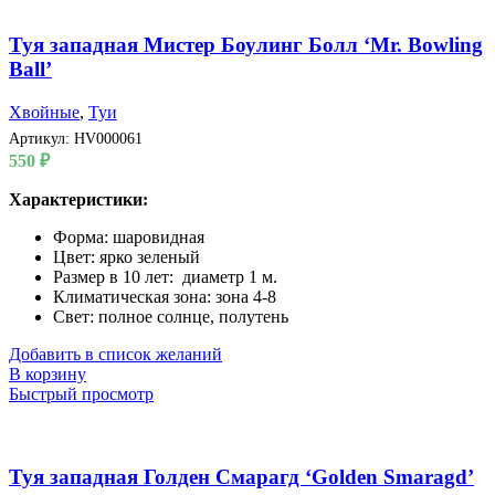
Туя западная Мистер Боулинг Болл ‘Mr. Bowling
Ball’
Хвойные
,
Туи
Артикул:
HV000061
550
₽
Характеристики:
Форма: шаровидная
Цвет: ярко зеленый
Размер в 10 лет: диаметр 1 м.
Климатическая зона: зона 4-8
Свет: полное солнце, полутень
Добавить в список желаний
В корзину
Быстрый просмотр
Туя западная Голден Смарагд ‘Golden Smaragd’