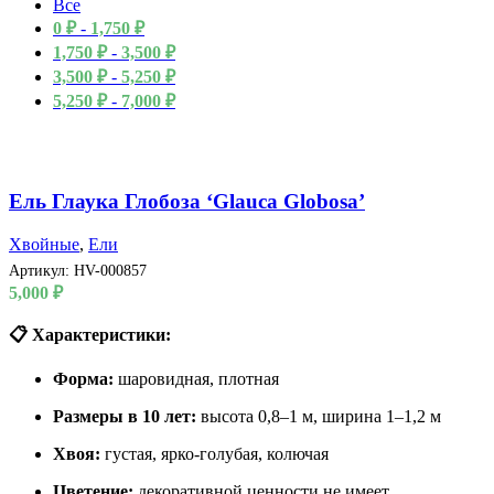
Все
0
₽
-
1,750
₽
1,750
₽
-
3,500
₽
3,500
₽
-
5,250
₽
5,250
₽
-
7,000
₽
Ель Глаука Глобоза ‘Glauca Globosa’
Хвойные
,
Ели
Артикул:
HV-000857
5,000
₽
📋 Характеристики:
Форма:
шаровидная, плотная
Размеры в 10 лет:
высота 0,8–1 м, ширина 1–1,2 м
Хвоя:
густая, ярко-голубая, колючая
Цветение:
декоративной ценности не имеет