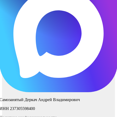
Самозанятый Деркач Андрей Владимирович
ИНН 237305598400