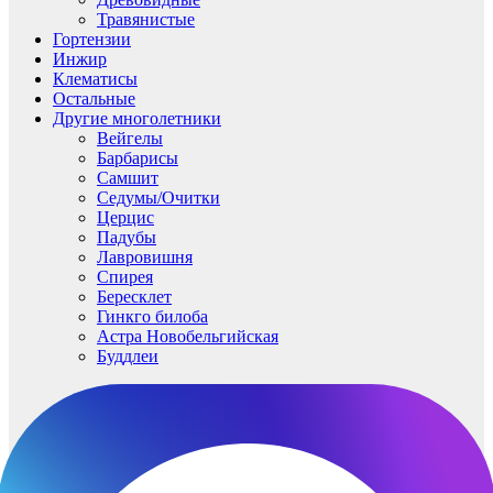
Травянистые
Гортензии
Инжир
Клематисы
Остальные
Другие многолетники
Вейгелы
Барбарисы
Самшит
Седумы/Очитки
Церцис
Падубы
Лавровишня
Спирея
Бересклет
Гинкго билоба
Астра Новобельгийская
Буддлеи