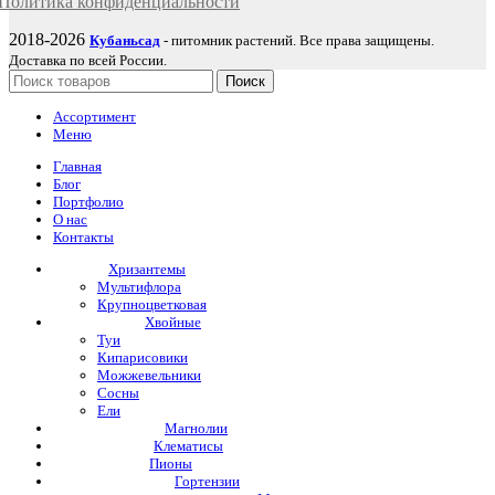
Политика
конфиденциаль
ности
2018-2026
Кубаньсад
- питомник растений. Все права защищены.
Доставка по всей России.
Поиск
Ассортимент
Меню
Главная
Блог
Портфолио
О нас
Контакты
Хризантемы
Мультифлора
Крупноцветковая
Хвойные
Туи
Кипарисовики
Можжевельники
Сосны
Ели
Магнолии
Клематисы
Пионы
Гортензии