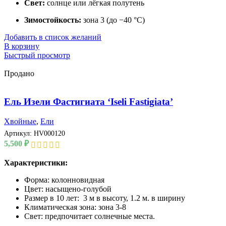
Свет:
солнце или лёгкая полутень
Зимостойкость:
зона 3 (до −40 °C)
Добавить в список желаний
В корзину
Быстрый просмотр
Продано
Ель Изели Фастигиата ‘Iseli Fastigiata’
Хвойные
,
Ели
Артикул:
HV000120
5,500
₽
Характеристики:
Форма: колонновидная
Цвет: насыщено-голубой
Размер в 10 лет: 3 м в высоту, 1.2 м. в ширину
Климатическая зона: зона 3-8
Свет: предпочитает солнечные места.