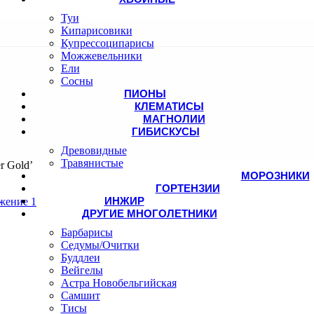
Туи
Кипарисовики
Купрессоципарисы
Можжевельники
Ели
Сосны
ПИОНЫ
КЛЕМАТИСЫ
МАГНОЛИИ
ГИБИСКУСЫ
Древовидные
Травянистые
r Gold’
МОРОЗНИКИ
ГОРТЕНЗИИ
ИНЖИР
ДРУГИЕ МНОГОЛЕТНИКИ
Барбарисы
Седумы/Очитки
Буддлеи
Вейгелы
Астра Новобельгийская
Самшит
Тисы