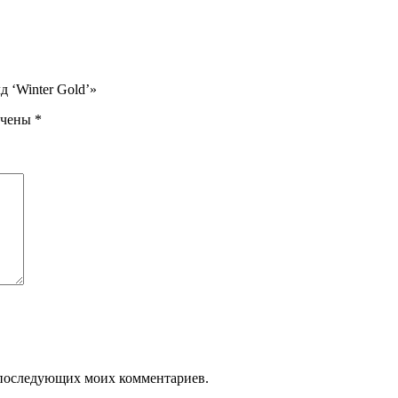
д ‘Winter Gold’»
ечены
*
ля последующих моих комментариев.