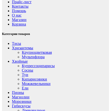
Прайс-лист
Контакты
Помощь
О нас
Магазин
Корзина
Категории товаров
Тисы
Хризантемы
Крупноцветковая
Мультифлора
Хвойные
Купрессоципарисы
Сосны
Туи
Кипарисовики
Можжевельники
Ели
Пионы
Магнолии
Морозники
Гибискусы
Древовидные