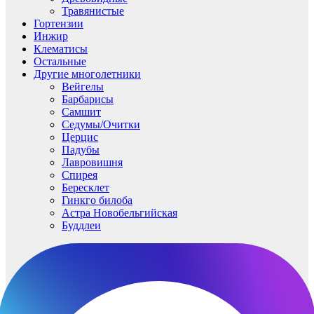
Травянистые
Гортензии
Инжир
Клематисы
Остальные
Другие многолетники
Вейгелы
Барбарисы
Самшит
Седумы/Очитки
Церцис
Падубы
Лавровишня
Спирея
Бересклет
Гинкго билоба
Астра Новобельгийская
Буддлеи