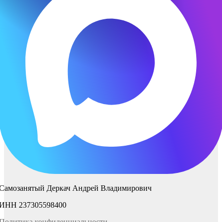
Самозанятый Деркач Андрей Владимирович
ИНН 237305598400
Политика
конфиденциаль
ности