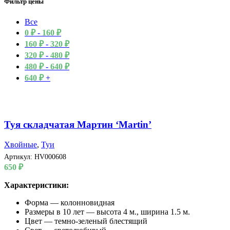
Фильтр цены
Все
0
₽
-
160
₽
160
₽
-
320
₽
320
₽
-
480
₽
480
₽
-
640
₽
640
₽
+
Туя складчатая Мартин ‘Martin’
Хвойные
,
Туи
Артикул:
HV000608
650
₽
Характеристики:
Форма — колонновидная
Размеры в 10 лет — высота 4 м., ширина 1.5 м.
Цвет — темно-зеленый блестящий