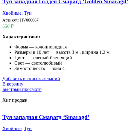
Туя западная Голден Смарагд ‘Golden Smaragd’
Хвойные
,
Туи
Артикул:
HV000067
550
₽
Характеристики:
Форма — колонновидная
Размеры в 10 лет — высота 3 м., ширина 1.2 м.
Цвет — зеленый блестящий
Свет — светолюбивый
Зимостойкость — зона 4
Добавить в список желаний
В корзину
Быстрый просмотр
Хит продаж
Туя западная Смарагд ‘Smaragd’
Хвойные
,
Туи