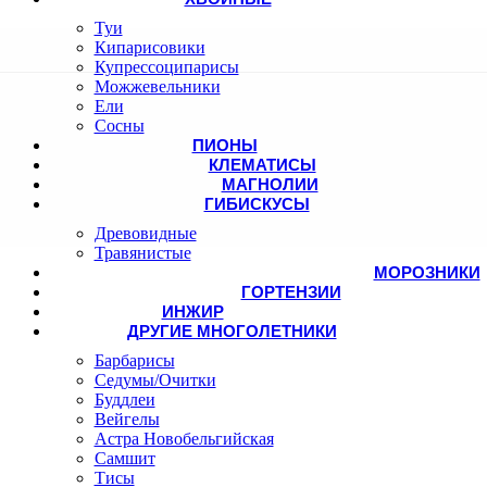
Туи
Кипарисовики
Купрессоципарисы
Можжевельники
Ели
Сосны
ПИОНЫ
КЛЕМАТИСЫ
МАГНОЛИИ
ГИБИСКУСЫ
Древовидные
Травянистые
МОРОЗНИКИ
ГОРТЕНЗИИ
ИНЖИР
ДРУГИЕ МНОГОЛЕТНИКИ
Барбарисы
Седумы/Очитки
Буддлеи
Вейгелы
Астра Новобельгийская
Самшит
Тисы