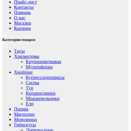
Прайс-лист
Контакты
Помощь
О нас
Магазин
Корзина
Категории товаров
Тисы
Хризантемы
Крупноцветковая
Мультифлора
Хвойные
Купрессоципарисы
Сосны
Туи
Кипарисовики
Можжевельники
Ели
Пионы
Магнолии
Морозники
Гибискусы
Древовидные