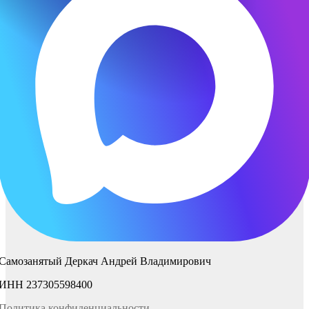
Самозанятый Деркач Андрей Владимирович
ИНН 237305598400
Политика
конфиденциаль
ности