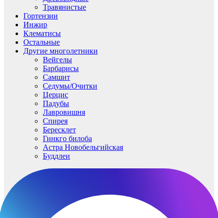
Травянистые
Гортензии
Инжир
Клематисы
Остальные
Другие многолетники
Вейгелы
Барбарисы
Самшит
Седумы/Очитки
Церцис
Падубы
Лавровишня
Спирея
Бересклет
Гинкго билоба
Астра Новобельгийская
Буддлеи