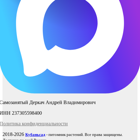
Самозанятый Деркач Андрей Владимирович
ИНН 237305598400
Политика
конфиденциаль
ности
2018-2026
Кубаньсад
- питомник растений. Все права защищены.