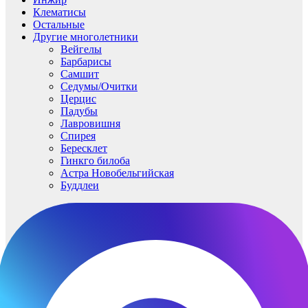
Клематисы
Остальные
Другие многолетники
Вейгелы
Барбарисы
Самшит
Седумы/Очитки
Церцис
Падубы
Лавровишня
Спирея
Бересклет
Гинкго билоба
Астра Новобельгийская
Буддлеи