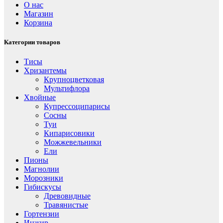
О нас
Магазин
Корзина
Категории товаров
Тисы
Хризантемы
Крупноцветковая
Мультифлора
Хвойные
Купрессоципарисы
Сосны
Туи
Кипарисовики
Можжевельники
Ели
Пионы
Магнолии
Морозники
Гибискусы
Древовидные
Травянистые
Гортензии
Инжир