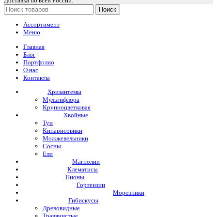
Доставка по всей России.
Поиск
Ассортимент
Меню
Главная
Блог
Портфолио
О нас
Контакты
Хризантемы
Мультифлора
Крупноцветковая
Хвойные
Туи
Кипарисовики
Можжевельники
Сосны
Ели
Магнолии
Клематисы
Пионы
Гортензии
Морозники
Гибискусы
Древовидные
Травянистые