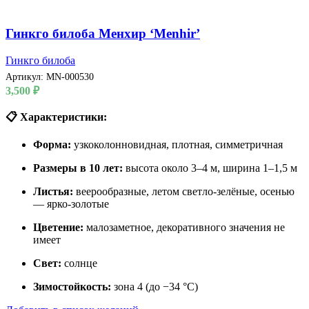
Гинкго билоба Менхир ‘Menhir’
Гинкго билоба
Артикул:
MN-000530
3,500
₽
📋 Характеристики:
Форма:
узкоколонновидная, плотная, симметричная
Размеры в 10 лет:
высота около 3–4 м, ширина 1–1,5 м
Листья:
веерообразные, летом светло-зелёные, осенью
— ярко-золотые
Цветение:
малозаметное, декоративного значения не
имеет
Свет:
солнце
Зимостойкость:
зона 4 (до −34 °C)