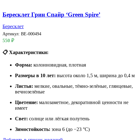
Бересклет Грин Спайр ‘Green Spire’
Бересклет
Артикул:
BE-000494
550
₽
📋 Характеристики:
Форма:
колонновидная, плотная
Размеры в 10 лет:
высота около 1,5 м, ширина до 0,4 м
Листья:
мелкие, овальные, тёмно-зелёные, глянцевые,
вечнозелёные
Цветение:
малозаметное, декоративной ценности не
имеет
Свет:
солнце или лёгкая полутень
Зимостойкость:
зона 6 (до −23 °C)
Добавить в список желаний