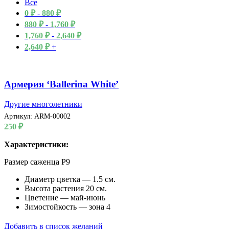
Все
0
₽
-
880
₽
880
₽
-
1,760
₽
1,760
₽
-
2,640
₽
2,640
₽
+
Армерия ‘Ballerina White’
Другие многолетники
Артикул:
ARM-00002
250
₽
Характеристики:
Размер саженца P9
Диаметр цветка — 1.5 см.
Высота растения 20 см.
Цветение — май-июнь
Зимостойкость — зона 4
Добавить в список желаний