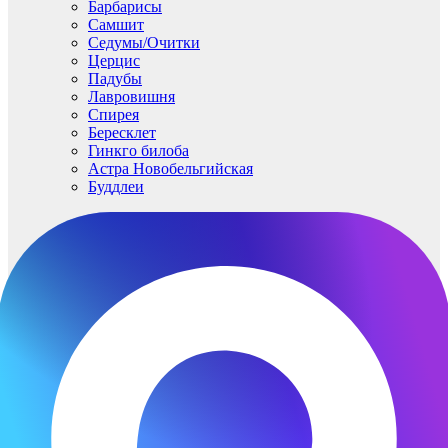
Барбарисы
Самшит
Седумы/Очитки
Церцис
Падубы
Лавровишня
Спирея
Бересклет
Гинкго билоба
Астра Новобельгийская
Буддлеи