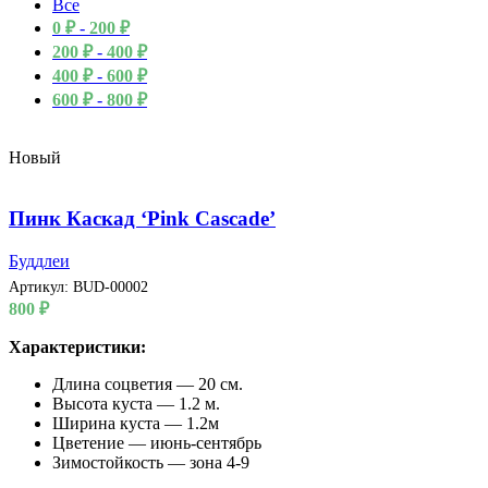
Все
0
₽
-
200
₽
200
₽
-
400
₽
400
₽
-
600
₽
600
₽
-
800
₽
Новый
Пинк Каскад ‘Pink Cascade’
Буддлеи
Артикул:
BUD-00002
800
₽
Характеристики:
Длина соцветия — 20 см.
Высота куста — 1.2 м.
Ширина куста — 1.2м
Цветение — июнь-сентябрь
Зимостойкость — зона 4-9