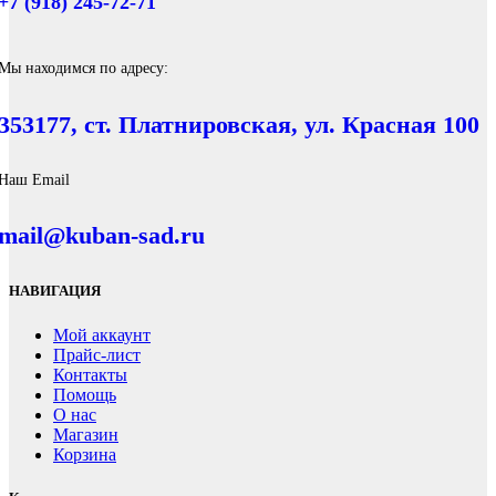
+7 (918) 245-72-71
Мы находимся по адресу:
353177, ст. Платнировская, ул. Красная 100
Наш Email
mail@kuban-sad.ru
НАВИГАЦИЯ
Мой аккаунт
Прайс-лист
Контакты
Помощь
О нас
Магазин
Корзина