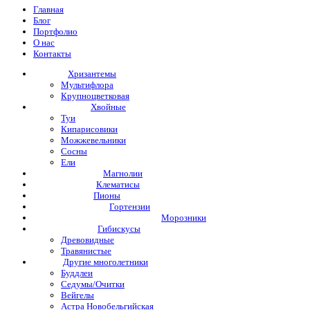
Главная
Блог
Портфолио
О нас
Контакты
Хризантемы
Мультифлора
Крупноцветковая
Хвойные
Туи
Кипарисовики
Можжевельники
Сосны
Ели
Магнолии
Клематисы
Пионы
Гортензии
Морозники
Гибискусы
Древовидные
Травянистые
Другие многолетники
Буддлеи
Седумы/Очитки
Вейгелы
Астра Новобельгийская