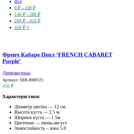
Все
0
₽
-
140
₽
140
₽
-
280
₽
280
₽
-
420
₽
420
₽
+
Френч Кабаре Пепл ‘FRENCH CABARET
Purple’
Древовидные
Артикул:
HIB-0000325
450
₽
Характеристики:
Диаметр цветка — 12 см.
Высота куста — 2.5 м.
Ширина куста — 1.5м
Цветение — июнь-август
Зимостойкость – зона 5-9