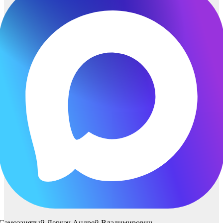
Самозанятый Деркач Андрей Владимирович