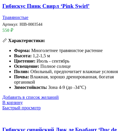
Гибискус Пинк Свирл ‘Pink Swirl’
Травянистые
Артикул:
HIB-0003544
550
₽
📏
Характеристики:
Форма:
Многолетнее травянистое растение
Высота:
1,2-1,5 м
Цветение:
Июль - сентябрь
Освещение:
Полное солнце
Полив:
Обильный, предпочитает влажные условия
Почва:
Влажная, хорошо дренированная, богатая
органикой
Зимостойкость:
Зона 4-9 (до -34°C)
Добавить в список желаний
В корзину
Быстрый просмотр
Гибискус сирийский Дюк де Брабант ‘Duc de