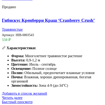
Продано
Гибискус Кренберри Краш ‘Cranberry Crush’
Травянистые
Артикул:
HIB-0003543
550
₽
📏
Характеристики:
Форма:
Многолетнее травянистое растение
Высота:
0,9-1,2 м
Цветение:
Июль - сентябрь
Освещение:
Полное солнце
Полив:
Обильный, предпочитает влажные условия
Почва:
Влажная, хорошо дренированная, богатая
органикой
Зимостойкость:
Зона 4-9 (до-34°C)
Добавить в список желаний
Читать далее
Быстрый просмотр