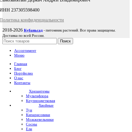
ИНН 237305598400
Политика
конфиденциаль
ности
2018-2026
Кубаньсад
- питомник растений. Все права защищены.
Доставка по всей России.
Поиск
Ассортимент
Меню
Главная
Блог
Портфолио
О нас
Контакты
Хризантемы
Мультифлора
Крупноцветковая
Хвойные
Туи
Кипарисовики
Можжевельники
Сосны
Ели