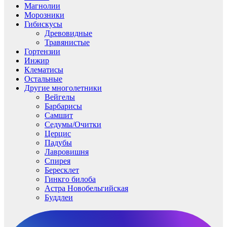
Магнолии
Морозники
Гибискусы
Древовидные
Травянистые
Гортензии
Инжир
Клематисы
Остальные
Другие многолетники
Вейгелы
Барбарисы
Самшит
Седумы/Очитки
Церцис
Падубы
Лавровишня
Спирея
Бересклет
Гинкго билоба
Астра Новобельгийская
Буддлеи