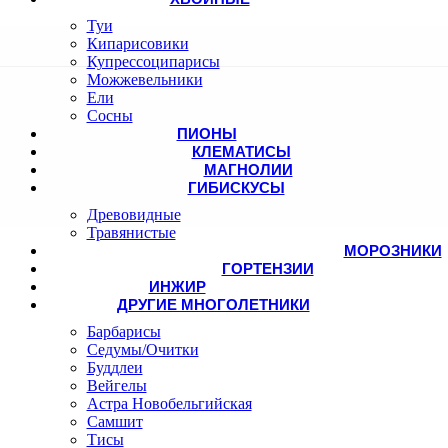
Туи
Кипарисовики
Купрессоципарисы
Можжевельники
Ели
Сосны
ПИОНЫ
КЛЕМАТИСЫ
МАГНОЛИИ
ГИБИСКУСЫ
Древовидные
Травянистые
МОРОЗНИКИ
ГОРТЕНЗИИ
ИНЖИР
ДРУГИЕ МНОГОЛЕТНИКИ
Барбарисы
Седумы/Очитки
Буддлеи
Вейгелы
Астра Новобельгийская
Самшит
Тисы