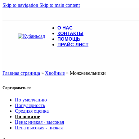
Skip to navigation
Skip to main content
О НАС
КОНТАКТЫ
ПОМОЩЬ
ПРАЙС-ЛИСТ
Главная страница
»
Хвойные
»
Можжевельники
Сортировать по
По умолчанию
Популярность
Средняя оценка
По новизне
Цена: низкая - высокая
Цена высокая - низкая