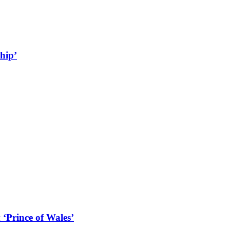
hip’
rince of Wales’