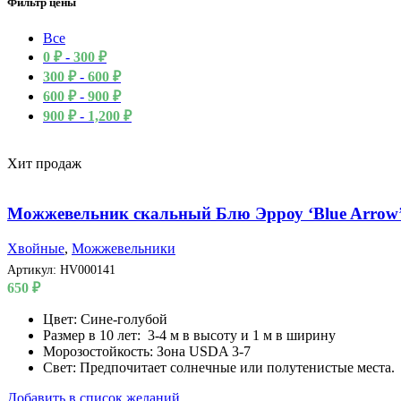
Фильтр цены
Все
0
₽
-
300
₽
300
₽
-
600
₽
600
₽
-
900
₽
900
₽
-
1,200
₽
Хит продаж
Можжевельник скальный Блю Эрроу ‘Blue Arrow
Хвойные
,
Можжевельники
Артикул:
HV000141
650
₽
Цвет: Сине-голубой
Размер в 10 лет: 3-4 м в высоту и 1 м в ширину
Морозостойкость: Зона USDA 3-7
Свет: Предпочитает солнечные или полутенистые места.
Добавить в список желаний