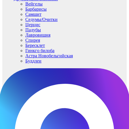
Вейгелы
Барбарисы
Самшит
Седумы/Очитки
Церцис
Падубы
Лавровишня
Спирея
Бересклет
Гинкго билоба
Астра Новобельгийская
Буддлеи