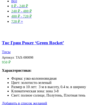
Все
0
₽
-
240
₽
240
₽
-
480
₽
480
₽
-
720
₽
720
₽
+
Тис Грин Рокет ‘Green Rocket’
Тисы
Артикул:
TAX-000098
950
₽
Характеристики:
Форма: узко-колонновидная
Цвет: золотисто-зеленый
Размер в 10 лет: 3 м в высоту, 0.4 м. в ширину
Климатическая зона: зона 3-8
Свет: полное солнце, Полутень, Плотная тень
Добавить в список желаний