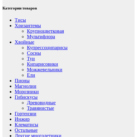
Категории товаров
Тисы
Хризантемы
Крупноцветковая
Мультифлора
Хвойные
Купрессоципарисы
Сосны
Туи
Кипарисовики
Можжевельники
Ели
Пионы
Магнолии
Морозники
Гибискусы
Древовидные
Травянистые
Гортензии
Инжир
Клематисы
Остальные
Другие многолетники