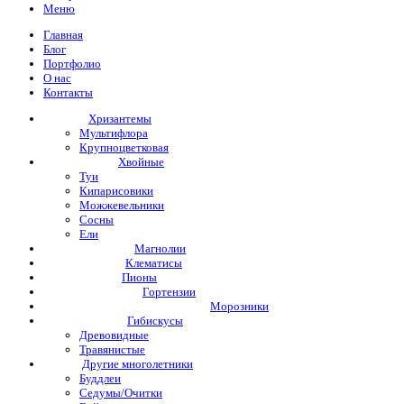
Меню
Главная
Блог
Портфолио
О нас
Контакты
Хризантемы
Мультифлора
Крупноцветковая
Хвойные
Туи
Кипарисовики
Можжевельники
Сосны
Ели
Магнолии
Клематисы
Пионы
Гортензии
Морозники
Гибискусы
Древовидные
Травянистые
Другие многолетники
Буддлеи
Седумы/Очитки