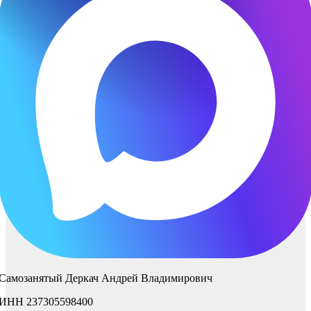
Самозанятый Деркач Андрей Владимирович
ИНН 237305598400