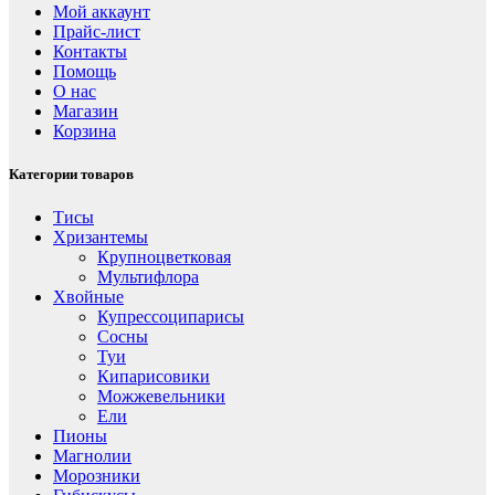
Мой аккаунт
Прайс-лист
Контакты
Помощь
О нас
Магазин
Корзина
Категории товаров
Тисы
Хризантемы
Крупноцветковая
Мультифлора
Хвойные
Купрессоципарисы
Сосны
Туи
Кипарисовики
Можжевельники
Ели
Пионы
Магнолии
Морозники