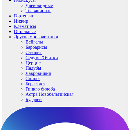
Гибискусы
Древовидные
Травянистые
Гортензии
Инжир
Клематисы
Остальные
Другие многолетники
Вейгелы
Барбарисы
Самшит
Седумы/Очитки
Церцис
Падубы
Лавровишня
Спирея
Бересклет
Гинкго билоба
Астра Новобельгийская
Буддлеи