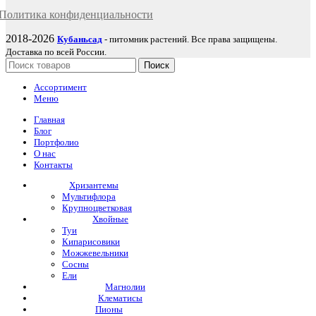
Политика
конфиденциаль
ности
2018-2026
Кубаньсад
- питомник растений. Все права защищены.
Доставка по всей России.
Поиск
Ассортимент
Меню
Главная
Блог
Портфолио
О нас
Контакты
Хризантемы
Мультифлора
Крупноцветковая
Хвойные
Туи
Кипарисовики
Можжевельники
Сосны
Ели
Магнолии
Клематисы
Пионы