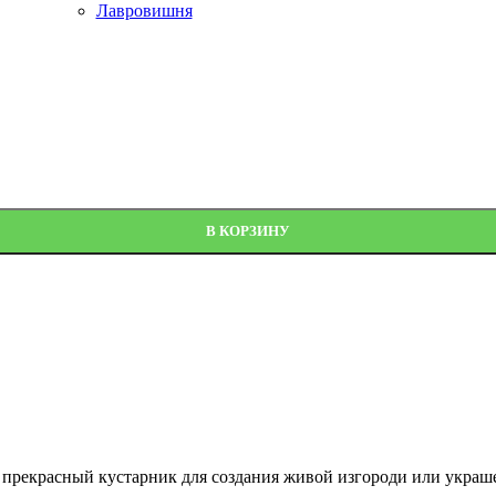
Лавровишня
d's Empire'
В КОРЗИНУ
 прекрасный кустарник для создания живой изгороди или украше