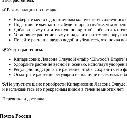
этим растением:
🌱Рекомендации по посадке:
Выберите место с достаточным количеством солнечного с
Подготовьте яму, которая будет шире и глубже, чем корень
Добавьте в яму питательную почву, чтобы обогатить почву
Установите растение в яму и надавите на землю вокруг ко
Полейте растение щедро водой и убедитесь, что почва во
🌿Уход за растением:
Кипарисовик Лавсона Элвудс Импайр ‘Ellwood’s Empire’ 
Удобряйте растение весной и осенью, используя удобрени
Регулярно подстригайте растение, чтобы сохранить его 
Осмотрите растение регулярно на наличие насекомых и б
🌺Не упустите шанс приобрести Кипарисовик Лавсона Элвудс Им
и наслаждайтесь его прекрасным видом в течение многих лет!
Перевозка и доставка
Почта России