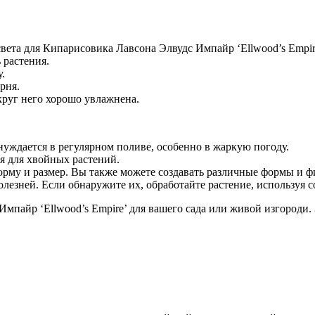
вета для Кипарисовика Лавсона Элвудс Импайр ‘Ellwood’s Empir
 растения.
.
рня.
круг него хорошо увлажнена.
нуждается в регулярном поливе, особенно в жаркую погоду.
я для хвойных растений.
форму и размер. Вы также можете создавать различные формы и
олезней. Если обнаружите их, обработайте растение, использу
пайр ‘Ellwood’s Empire’ для вашего сада или живой изгороди. 