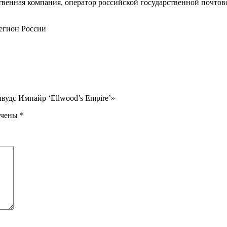
енная компания, оператор российской государственной почтово
егион России
вудс Импайр ‘Ellwood’s Empire’»
ечены
*