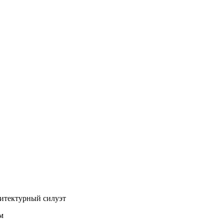
хитектурный силуэт
м