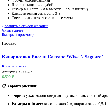
Форма: колонновидная
Цвет: насыщено-голубой
Размер в 10 лет: 3 м в высоту, 1.2 м. в ширину
Климатическая зона: зона 3-8
Свет: предпочитает солнечные места.
Добавить в список желаний
Читать далее
Быстрый просмотр
Продано
Кипарисовик Висели Сагуаро ‘Wissel’s Saguaro’
Кипарисовики
Артикул:
HV-000623
6,500
₽
📋 Характеристики:
Форма:
узкая колонновидная, вертикальная, сильный ар
Размеры в 10 лет:
высота около 2 м, ширина около 0,5-1 