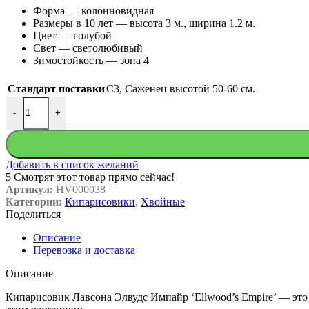
Форма — колонновидная
Размеры в 10 лет — высота 3 м., ширина 1.2 м.
Цвет — голубой
Свет — светолюбивый
Зимостойкость — зона 4
Стандарт поставки
C3
,
Саженец высотой 50-60 см.
Количество товара Кипарисовик Лавсона Элвудс Импайр 'Ellwoo
-
+
Добавить в список желаний
5
Смотрят этот товар прямо сейчас!
Артикул:
HV000038
Категории:
Кипарисовики
,
Хвойные
Поделиться
Описание
Перевозка и доставка
Описание
Кипарисовик Лавсона Элвудс Импайр ‘Ellwood’s Empire’ — это