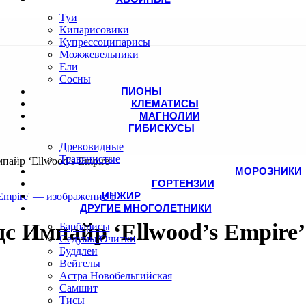
Туи
Кипарисовики
Купрессоципарисы
Можжевельники
Ели
Сосны
ПИОНЫ
КЛЕМАТИСЫ
МАГНОЛИИ
ГИБИСКУСЫ
Древовидные
Травянистые
айр ‘Ellwood’s Empire’
МОРОЗНИКИ
ГОРТЕНЗИИ
ИНЖИР
ДРУГИЕ МНОГОЛЕТНИКИ
с Импайр ‘Ellwood’s Empire’
Барбарисы
Седумы/Очитки
Буддлеи
Вейгелы
Астра Новобельгийская
Самшит
Тисы