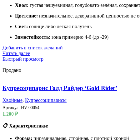
Хвоя:
густая чешуевидная, голубовато-зелёная, сохраняе
Цветение:
незначительное, декоративной ценностью не о
Свет:
солнце либо лёгкая полутень
Зимостойкость:
зона примерно 4-6 (до -29)
Добавить в список желаний
Читать далее
Быстрый просмотр
Продано
Купресоципарис Голд Райдер ‘Gold Rider’
Хвойные
,
Купрессоципарисы
Артикул:
HV-00054
1,200
₽
📋 Характеристики:
Форма:
пирамидальная, стройная, с плотной кроной