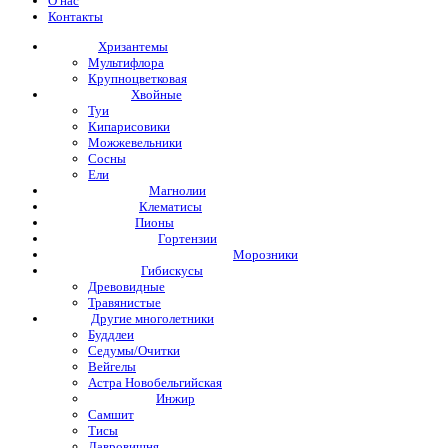
О нас
Контакты
Хризантемы
Мультифлора
Крупноцветковая
Хвойные
Туи
Кипарисовики
Можжевельники
Сосны
Ели
Магнолии
Клематисы
Пионы
Гортензии
Морозники
Гибискусы
Древовидные
Травянистые
Другие многолетники
Буддлеи
Седумы/Очитки
Вейгелы
Астра Новобельгийская
Инжир
Самшит
Тисы
Лавровишня