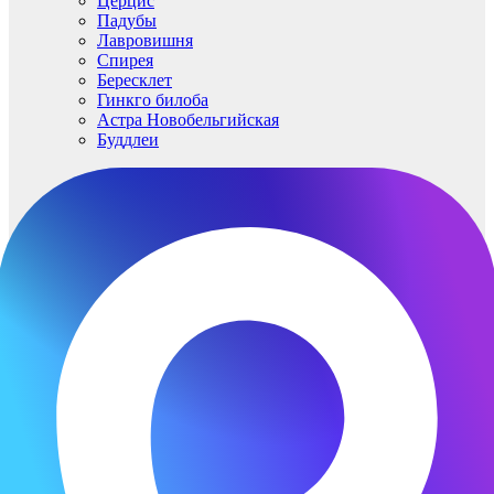
Церцис
Падубы
Лавровишня
Спирея
Бересклет
Гинкго билоба
Астра Новобельгийская
Буддлеи