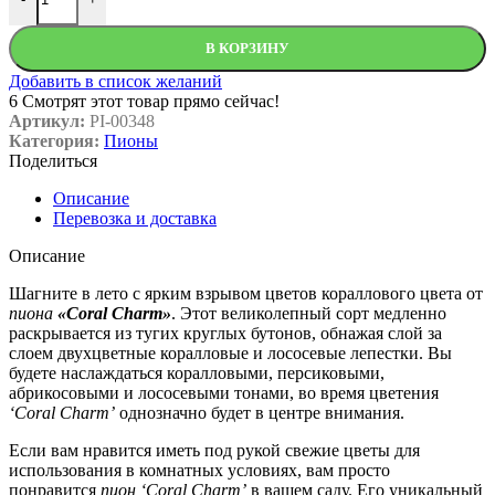
В КОРЗИНУ
Добавить в список желаний
6
Смотрят этот товар прямо сейчас!
Артикул:
PI-00348
Категория:
Пионы
Поделиться
Описание
Перевозка и доставка
Описание
Шагните в лето с ярким взрывом цветов кораллового цвета от
пиона
«Coral Charm»
. Этот великолепный сорт медленно
раскрывается из тугих круглых бутонов, обнажая слой за
слоем двухцветные коралловые и лососевые лепестки. Вы
будете наслаждаться коралловыми, персиковыми,
абрикосовыми и лососевыми тонами, во время цветения
‘Coral Charm’
однозначно будет в центре внимания.
Если вам нравится иметь под рукой свежие цветы для
использования в комнатных условиях, вам просто
понравится
пион
‘Coral Charm’
в вашем саду. Его уникальный