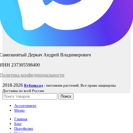
Самозанятый Деркач Андрей Владимирович
ИНН 237305598400
Политика
конфиденциаль
ности
2018-2026
Кубаньсад
- питомник растений. Все права защищены.
Доставка по всей России.
Поиск
Ассортимент
Меню
Главная
Блог
Портфолио