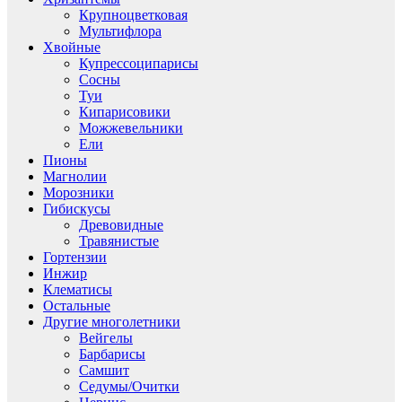
Крупноцветковая
Мультифлора
Хвойные
Купрессоципарисы
Сосны
Туи
Кипарисовики
Можжевельники
Ели
Пионы
Магнолии
Морозники
Гибискусы
Древовидные
Травянистые
Гортензии
Инжир
Клематисы
Остальные
Другие многолетники
Вейгелы
Барбарисы
Самшит
Седумы/Очитки