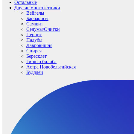
Остальные
Другие многолетники
Вейгелы
Барбарисы
Самшит
Седумы/Очитки
Церцис
Падубы
Лавровишня
Спирея
Бересклет
Гинкго билоба
Астра Новобельгийская
Буддлеи