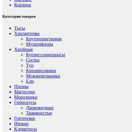
Корзина
Категории товаров
Тисы
Хризантемы
Крупноцветковая
Мультифлора
Хвойные
Купрессоципарисы
Сосны
Туи
Кипарисовики
Можжевельники
Ели
Пионы
Магнолии
Морозники
Гибискусы
Древовидные
Травянистые
Гортензии
Инжир
Клематисы