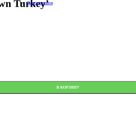
wn Turkey’
Лавровишня
В КОРЗИНУ