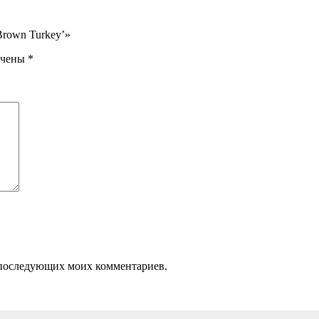
Brown Turkey’»
ечены
*
ля последующих моих комментариев.