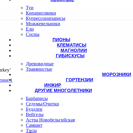
Туи
Кипарисовики
Купрессоципарисы
Можжевельники
Ели
Сосны
ПИОНЫ
КЛЕМАТИСЫ
МАГНОЛИИ
ГИБИСКУСЫ
Древовидные
Травянистые
rkey’
МОРОЗНИКИ
ГОРТЕНЗИИ
ИНЖИР
ДРУГИЕ МНОГОЛЕТНИКИ
Барбарисы
Седумы/Очитки
Буддлеи
Вейгелы
Астра Новобельгийская
Самшит
Тисы