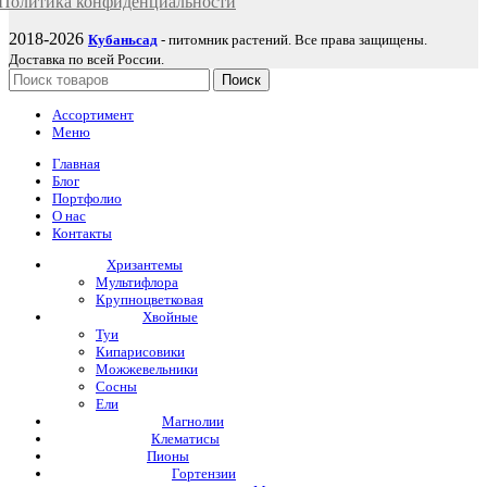
Политика
конфиденциаль
ности
2018-2026
Кубаньсад
- питомник растений. Все права защищены.
Доставка по всей России.
Поиск
Ассортимент
Меню
Главная
Блог
Портфолио
О нас
Контакты
Хризантемы
Мультифлора
Крупноцветковая
Хвойные
Туи
Кипарисовики
Можжевельники
Сосны
Ели
Магнолии
Клематисы
Пионы
Гортензии