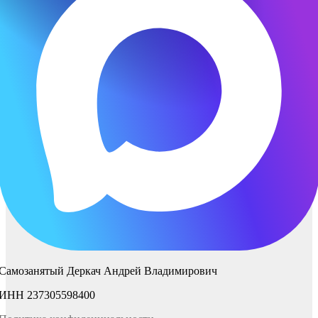
Самозанятый Деркач Андрей Владимирович
ИНН 237305598400