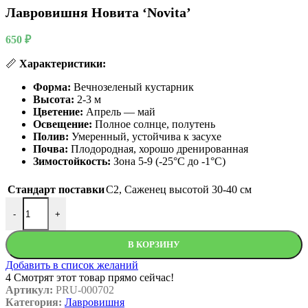
Лавровишня Новита ‘Novita’
650
₽
📏
Характеристики:
Форма:
Вечнозеленый кустарник
Высота:
2-3 м
Цветение:
Апрель — май
Освещение:
Полное солнце, полутень
Полив:
Умеренный, устойчива к засухе
Почва:
Плодородная, хорошо дренированная
Зимостойкость:
Зона 5-9 (-25°C до -1°C)
Стандарт поставки
С2
,
Саженец высотой 30-40 см
Количество товара Лавровишня Новита 'Novita'
-
+
В КОРЗИНУ
Добавить в список желаний
4
Смотрят этот товар прямо сейчас!
Артикул:
PRU-000702
Категория:
Лавровишня