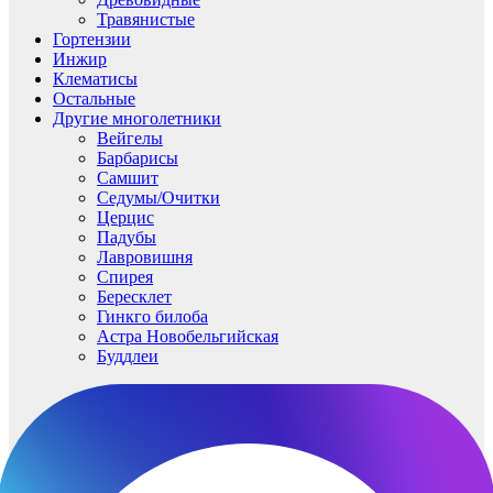
Травянистые
Гортензии
Инжир
Клематисы
Остальные
Другие многолетники
Вейгелы
Барбарисы
Самшит
Седумы/Очитки
Церцис
Падубы
Лавровишня
Спирея
Бересклет
Гинкго билоба
Астра Новобельгийская
Буддлеи