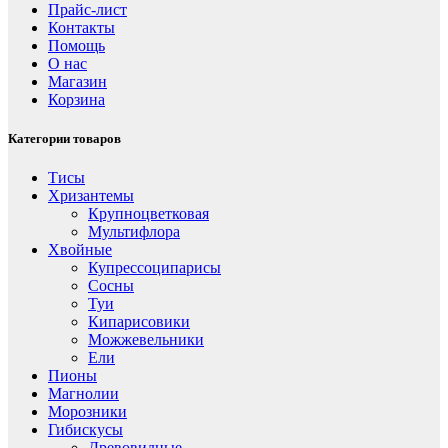
Прайс-лист
Контакты
Помощь
О нас
Магазин
Корзина
Категории товаров
Тисы
Хризантемы
Крупноцветковая
Мультифлора
Хвойные
Купрессоципарисы
Сосны
Туи
Кипарисовики
Можжевельники
Ели
Пионы
Магнолии
Морозники
Гибискусы
Древовидные