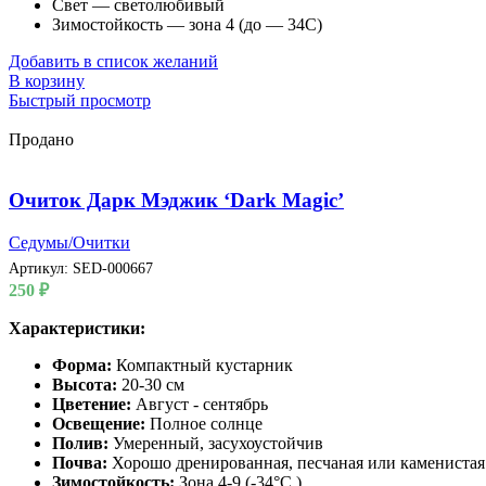
Свет — светолюбивый
Зимостойкость — зона 4 (до — 34С)
Добавить в список желаний
В корзину
Быстрый просмотр
Продано
Очиток Дарк Мэджик ‘Dark Magic’
Седумы/Очитки
Артикул:
SED-000667
250
₽
Характеристики:
Форма:
Компактный кустарник
Высота:
20-30 см
Цветение:
Август - сентябрь
Освещение:
Полное солнце
Полив:
Умеренный, засухоустойчив
Почва:
Хорошо дренированная, песчаная или каменистая
Зимостойкость:
Зона 4-9 (-34°C )