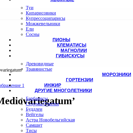
Туи
Кипарисовики
Купрессоципарисы
Можжевельники
Ели
Сосны
ПИОНЫ
КЛЕМАТИСЫ
МАГНОЛИИ
ГИБИСКУСЫ
Древовидные
Травянистые
variegatum’
МОРОЗНИКИ
ГОРТЕНЗИИ
ИНЖИР
ДРУГИЕ МНОГОЛЕТНИКИ
ediovariegatum’
Барбарисы
Седумы/Очитки
Буддлеи
Вейгелы
Астра Новобельгийская
Самшит
Тисы