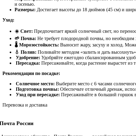
и осенью.
Размеры:
Достигает высоты до 18 дюймов (45 см) и шири
Уход:
☀️ Свет:
Предпочитает яркий солнечный свет, но перенос
🌱 Почва:
Не требует плодородной почвы, но необходим х
🌡️ Морозостойкость:
Выносит жару, засуху и холод. Може
💧 Полив:
Поливайте методом «залить и дать высохнуть»
Удобрение:
Удобряйте ежегодно сбалансированным удоб
Пересадка:
Пересаживайте, когда растение вырастет из т
Рекомендации по посадке:
Солнечное место:
Выберите место с 6 часами солнечного
Подготовка почвы:
Обеспечьте отличный дренаж, испол
Уход при пересадке:
Пересаживайте в больший горшок ве
Перевозка и доставка
Почта России