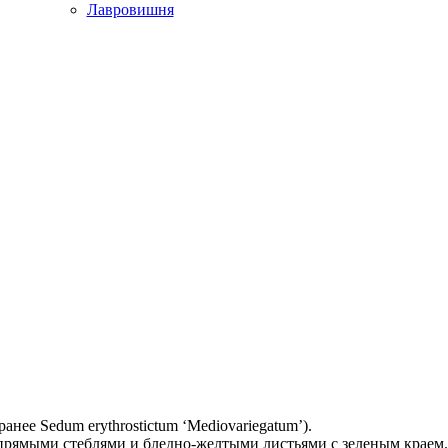
Лавровишня
ранее Sedum erythrostictum ‘Mediovariegatum’).
рямыми стеблями и бледно-желтыми листьями с зеленым краем. 