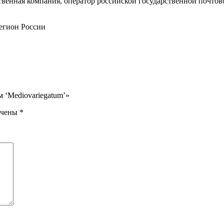
енная компания, оператор российской государственной почтово
егион России
 ‘Mediovariegatum’»
ечены
*