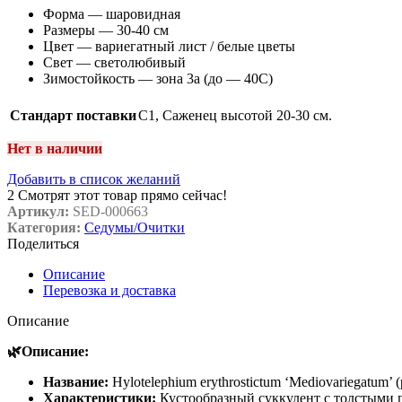
Форма — шаровидная
Размеры — 30-40 см
Цвет — вариегатный лист / белые цветы
Свет — светолюбивый
Зимостойкость — зона 3а (до — 40С)
Стандарт поставки
C1
,
Саженец высотой 20-30 см.
Нет в наличии
Добавить в список желаний
2
Смотрят этот товар прямо сейчас!
Артикул:
SED-000663
Категория:
Седумы/Очитки
Поделиться
Описание
Перевозка и доставка
Описание
🌿Описание:
Название:
Hylotelephium erythrostictum ‘Mediovariegatum’ (
Характеристики:
Кустообразный суккулент с толстыми п