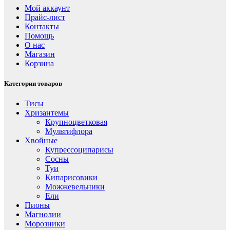
Мой аккаунт
Прайс-лист
Контакты
Помощь
О нас
Магазин
Корзина
Категории товаров
Тисы
Хризантемы
Крупноцветковая
Мультифлора
Хвойные
Купрессоципарисы
Сосны
Туи
Кипарисовики
Можжевельники
Ели
Пионы
Магнолии
Морозники