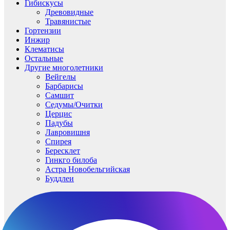
Гибискусы
Древовидные
Травянистые
Гортензии
Инжир
Клематисы
Остальные
Другие многолетники
Вейгелы
Барбарисы
Самшит
Седумы/Очитки
Церцис
Падубы
Лавровишня
Спирея
Бересклет
Гинкго билоба
Астра Новобельгийская
Буддлеи