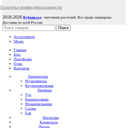
Политика
конфиденциаль
ности
2018-2026
Кубаньсад
- питомник растений. Все права защищены.
Доставка по всей России.
Поиск
Ассортимент
Меню
Главная
Блог
Портфолио
О нас
Контакты
Хризантемы
Мультифлора
Крупноцветковая
Хвойные
Туи
Кипарисовики
Можжевельники
Сосны
Ели
Магнолии
Клематисы
Пионы