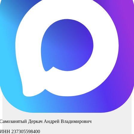
Самозанятый Деркач Андрей Владимирович
ИНН 237305598400