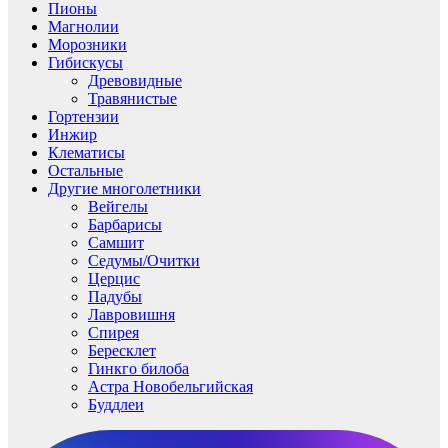
Пионы
Магнолии
Морозники
Гибискусы
Древовидные
Травянистые
Гортензии
Инжир
Клематисы
Остальные
Другие многолетники
Вейгелы
Барбарисы
Самшит
Седумы/Очитки
Церцис
Падубы
Лавровишня
Спирея
Бересклет
Гинкго билоба
Астра Новобельгийская
Буддлеи