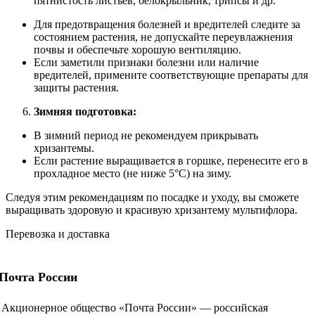
пятнистость листьев, белокрыльник, трипсы и др.
Для предотвращения болезней и вредителей следите за
состоянием растения, не допускайте переувлажнения
почвы и обеспечьте хорошую вентиляцию.
Если заметили признаки болезни или наличие
вредителей, примените соответствующие препараты для
защиты растения.
Зимняя подготовка:
В зимний период не рекомендуем прикрывать
хризантемы.
Если растение выращивается в горшке, перенесите его в
прохладное место (не ниже 5°C) на зиму.
Следуя этим рекомендациям по посадке и уходу, вы сможете
выращивать здоровую и красивую хризантему мультифлора.
Перевозка и доставка
Почта России
Акционерное общество «Почта России» — российская