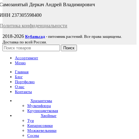
Самозанятый Деркач Андрей Владимирович
ИНН 237305598400
Политика
конфиденциаль
ности
2018-2026
Кубаньсад
- питомник растений. Все права защищены.
Доставка по всей России.
Поиск
Ассортимент
Меню
Главная
Блог
Портфолио
О нас
Контакты
Хризантемы
Мультифлора
Крупноцветковая
Хвойные
Туи
Кипарисовики
Можжевельники
Сосны