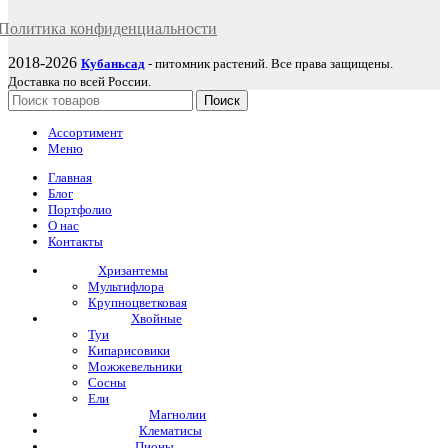
Политика
конфиденциаль
ности
2018-2026
Кубаньсад
- питомник растений. Все права защищены.
Доставка по всей России.
Поиск
Ассортимент
Меню
Главная
Блог
Портфолио
О нас
Контакты
Хризантемы
Мультифлора
Крупноцветковая
Хвойные
Туи
Кипарисовики
Можжевельники
Сосны
Ели
Магнолии
Клематисы
Пионы