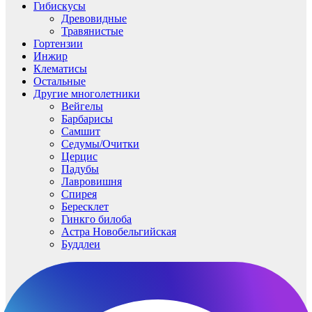
Гибискусы
Древовидные
Травянистые
Гортензии
Инжир
Клематисы
Остальные
Другие многолетники
Вейгелы
Барбарисы
Самшит
Седумы/Очитки
Церцис
Падубы
Лавровишня
Спирея
Бересклет
Гинкго билоба
Астра Новобельгийская
Буддлеи