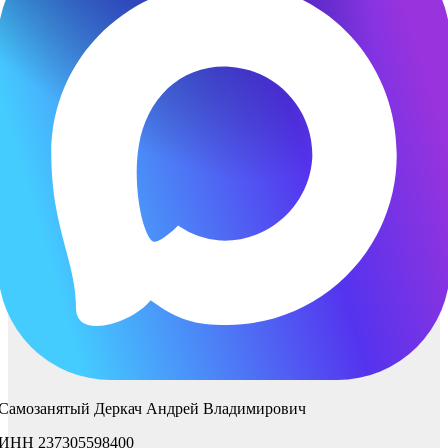
Самозанятый Деркач Андрей Владимирович
ИНН 237305598400