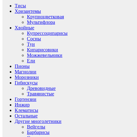
Тисы
Хризантемы
Крупноцветковая
Мультифлора
Хвойные
Купрессоципарисы
Сосны
Туи
Кипарисовики
Можжевельники
Ели
Пионы
Магнолии
Морозники
Гибискусы
Древовидные
Травянистые
Гортензии
Инжир
Клематисы
Остальные
Другие многолетники
Вейгелы
Барбарисы