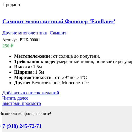
Продано
Самшит мелколистный Фолкнер ‘Faulkner’
Другие многолетники
,
Самшит
Артикул:
BUX-00001
250
₽
Местоположение:
от солнца до полутени.
Требования к воде:
умеренный полив, поливайте регуля
Высота:
1.5м
Ширина:
1.5м
Морозостойкость
- от -29° до -34°C
Другое:
Вечнозеленое, Многолетнее
Добавить в список желаний
Читать далее
Быстрый просмотр
Возникли вопросы, звоните!
+7 (918) 245-72-71