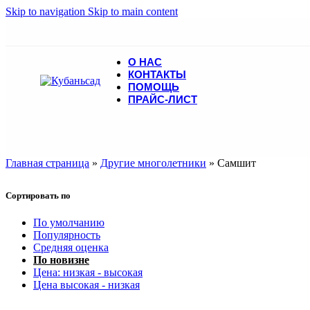
Skip to navigation
Skip to main content
О НАС
КОНТАКТЫ
ПОМОЩЬ
ПРАЙС-ЛИСТ
Главная страница
»
Другие многолетники
»
Самшит
Сортировать по
По умолчанию
Популярность
Средняя оценка
По новизне
Цена: низкая - высокая
Цена высокая - низкая