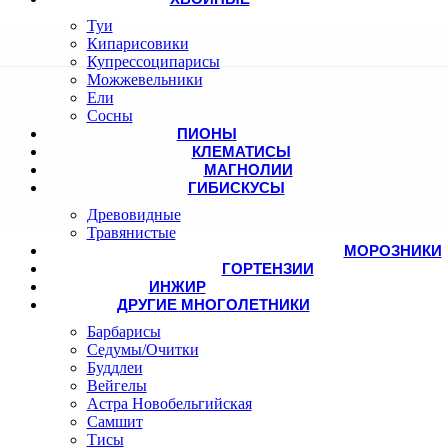
Туи
Кипарисовики
Купрессоципарисы
Можжевельники
Ели
Сосны
ПИОНЫ
КЛЕМАТИСЫ
МАГНОЛИИ
ГИБИСКУСЫ
Древовидные
Травянистые
МОРОЗНИКИ
ГОРТЕНЗИИ
ИНЖИР
ДРУГИЕ МНОГОЛЕТНИКИ
Барбарисы
Седумы/Очитки
Буддлеи
Вейгелы
Астра Новобельгийская
Самшит
Тисы