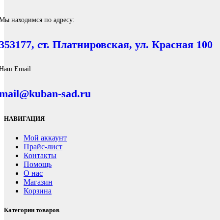
Мы находимся по адресу:
353177, ст. Платнировская, ул. Красная 100
Наш Email
mail@kuban-sad.ru
НАВИГАЦИЯ
Мой аккаунт
Прайс-лист
Контакты
Помощь
О нас
Магазин
Корзина
Категории товаров