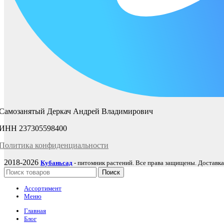
Самозанятый Деркач Андрей Владимирович
ИНН 237305598400
Политика
конфиденциаль
ности
2018-2026
Кубаньсад
- питомник растений. Все права защищены. Доставка
Поиск
Ассортимент
Меню
Главная
Блог