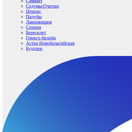
Самшит
Седумы/Очитки
Церцис
Падубы
Лавровишня
Спирея
Бересклет
Гинкго билоба
Астра Новобельгийская
Буддлеи