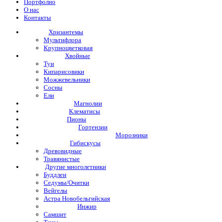
Портфолио
О нас
Контакты
Хризантемы
Мультифлора
Крупноцветковая
Хвойные
Туи
Кипарисовики
Можжевельники
Сосны
Ели
Магнолии
Клематисы
Пионы
Гортензии
Морозники
Гибискусы
Древовидные
Травянистые
Другие многолетники
Буддлеи
Седумы/Очитки
Вейгелы
Астра Новобельгийская
Инжир
Самшит