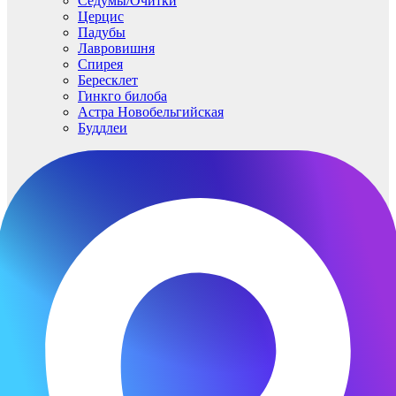
Седумы/Очитки
Церцис
Падубы
Лавровишня
Спирея
Бересклет
Гинкго билоба
Астра Новобельгийская
Буддлеи