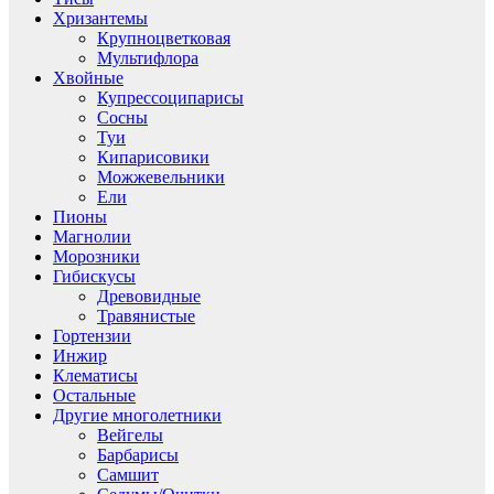
Хризантемы
Крупноцветковая
Мультифлора
Хвойные
Купрессоципарисы
Сосны
Туи
Кипарисовики
Можжевельники
Ели
Пионы
Магнолии
Морозники
Гибискусы
Древовидные
Травянистые
Гортензии
Инжир
Клематисы
Остальные
Другие многолетники
Вейгелы
Барбарисы
Самшит