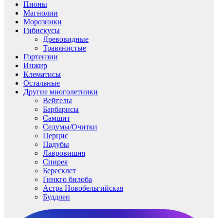
Пионы
Магнолии
Морозники
Гибискусы
Древовидные
Травянистые
Гортензии
Инжир
Клематисы
Остальные
Другие многолетники
Вейгелы
Барбарисы
Самшит
Седумы/Очитки
Церцис
Падубы
Лавровишня
Спирея
Бересклет
Гинкго билоба
Астра Новобельгийская
Буддлеи