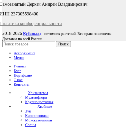
Самозанятый Деркач Андрей Владимирович
ИНН 237305598400
Политика
конфиденциаль
ности
2018-2026
Кубаньсад
- питомник растений. Все права защищены.
Доставка по всей России.
Поиск
Ассортимент
Меню
Главная
Блог
Портфолио
О нас
Контакты
Хризантемы
Мультифлора
Крупноцветковая
Хвойные
Туи
Кипарисовики
Можжевельники
Сосны