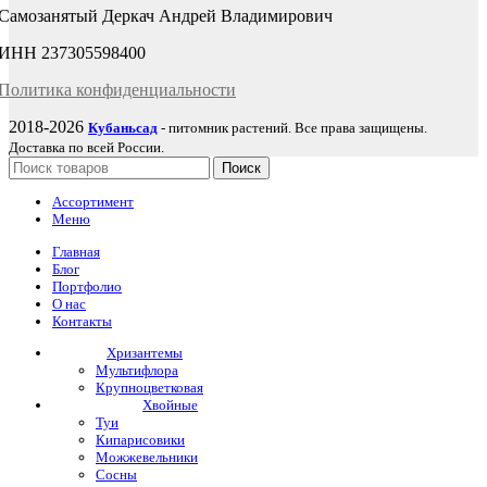
Самозанятый Деркач Андрей Владимирович
ИНН 237305598400
Политика
конфиденциаль
ности
2018-2026
Кубаньсад
- питомник растений. Все права защищены.
Доставка по всей России.
Поиск
Ассортимент
Меню
Главная
Блог
Портфолио
О нас
Контакты
Хризантемы
Мультифлора
Крупноцветковая
Хвойные
Туи
Кипарисовики
Можжевельники
Сосны