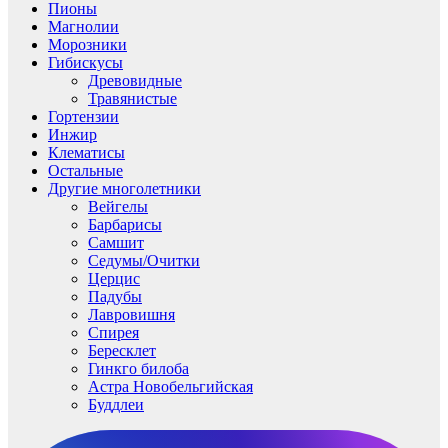
Пионы
Магнолии
Морозники
Гибискусы
Древовидные
Травянистые
Гортензии
Инжир
Клематисы
Остальные
Другие многолетники
Вейгелы
Барбарисы
Самшит
Седумы/Очитки
Церцис
Падубы
Лавровишня
Спирея
Бересклет
Гинкго билоба
Астра Новобельгийская
Буддлеи