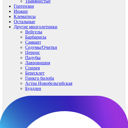
Травянистые
Гортензии
Инжир
Клематисы
Остальные
Другие многолетники
Вейгелы
Барбарисы
Самшит
Седумы/Очитки
Церцис
Падубы
Лавровишня
Спирея
Бересклет
Гинкго билоба
Астра Новобельгийская
Буддлеи