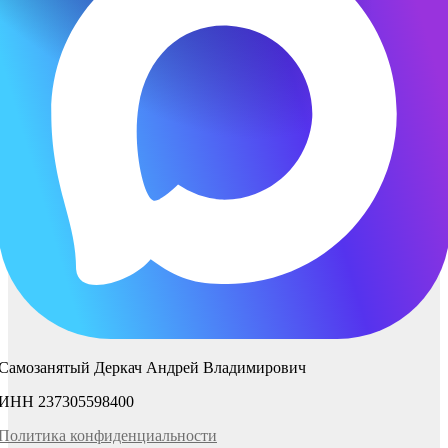
Самозанятый Деркач Андрей Владимирович
ИНН 237305598400
Политика
конфиденциаль
ности