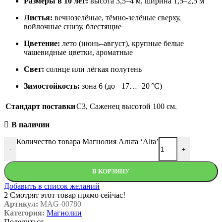
Размеры в 10 лет:
высота 3,5–4 м, ширина 1,5–2,5 м
Листья:
вечнозелёные, тёмно-зелёные сверху,
войлочные снизу, блестящие
Цветение:
лето (июнь–август), крупные белые
чашевидные цветки, ароматные
Свет:
солнце или лёгкая полутень
Зимостойкость:
зона 6 (до −17…−20 °C)
Стандарт поставки
C3
,
Саженец высотой 100 см.
В наличии
Количество товара Магнолия Альта ‘Alta’
-
+
В КОРЗИНУ
Добавить в список желаний
2
Смотрят этот товар прямо сейчас!
Артикул:
MAG-00780
Категория:
Магнолии
Поделиться