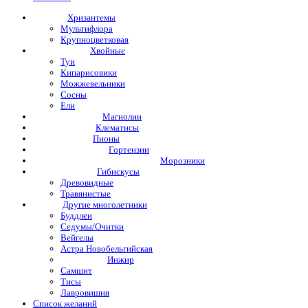
Хризантемы
Мультифлора
Крупноцветковая
Хвойные
Туи
Кипарисовики
Можжевельники
Сосны
Ели
Магнолии
Клематисы
Пионы
Гортензии
Морозники
Гибискусы
Древовидные
Травянистые
Другие многолетники
Буддлеи
Седумы/Очитки
Вейгелы
Астра Новобельгийская
Инжир
Самшит
Тисы
Лавровишня
Список желаний