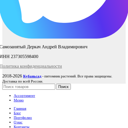
Самозанятый Деркач Андрей Владимирович
ИНН 237305598400
Политика
конфиденциаль
ности
2018-2026
Кубаньсад
- питомник растений. Все права защищены.
Доставка по всей России.
Поиск
Ассортимент
Меню
Главная
Блог
Портфолио
О нас
Контакты