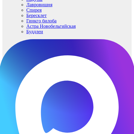
Лавровишня
Спирея
Бересклет
Гинкго билоба
Астра Новобельгийская
Буддлеи