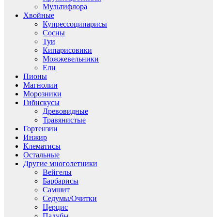
Мультифлора
Хвойные
Купрессоципарисы
Сосны
Туи
Кипарисовики
Можжевельники
Ели
Пионы
Магнолии
Морозники
Гибискусы
Древовидные
Травянистые
Гортензии
Инжир
Клематисы
Остальные
Другие многолетники
Вейгелы
Барбарисы
Самшит
Седумы/Очитки
Церцис
Падубы