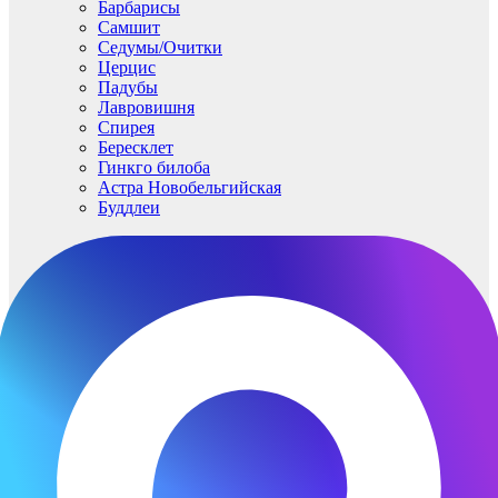
Барбарисы
Самшит
Седумы/Очитки
Церцис
Падубы
Лавровишня
Спирея
Бересклет
Гинкго билоба
Астра Новобельгийская
Буддлеи