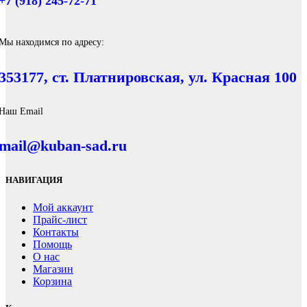
+7 (918) 245-72-71
Мы находимся по адресу:
353177, ст. Платнировская, ул. Красная 100
Наш Email
mail@kuban-sad.ru
НАВИГАЦИЯ
Мой аккаунт
Прайс-лист
Контакты
Помощь
О нас
Магазин
Корзина