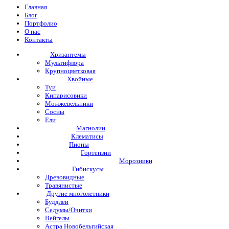
Главная
Блог
Портфолио
О нас
Контакты
Хризантемы
Мультифлора
Крупноцветковая
Хвойные
Туи
Кипарисовики
Можжевельники
Сосны
Ели
Магнолии
Клематисы
Пионы
Гортензии
Морозники
Гибискусы
Древовидные
Травянистые
Другие многолетники
Буддлеи
Седумы/Очитки
Вейгелы
Астра Новобельгийская