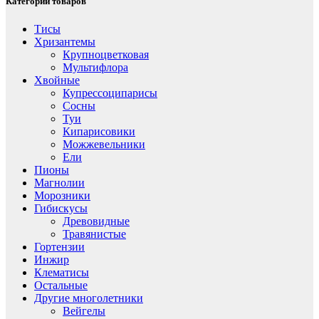
Категории товаров
Тисы
Хризантемы
Крупноцветковая
Мультифлора
Хвойные
Купрессоципарисы
Сосны
Туи
Кипарисовики
Можжевельники
Ели
Пионы
Магнолии
Морозники
Гибискусы
Древовидные
Травянистые
Гортензии
Инжир
Клематисы
Остальные
Другие многолетники
Вейгелы