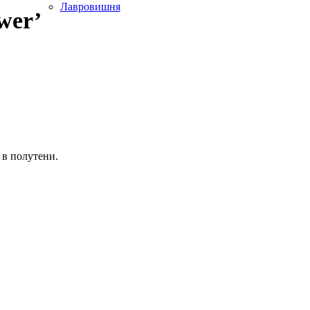
Лавровишня
wer’
 в полутени.