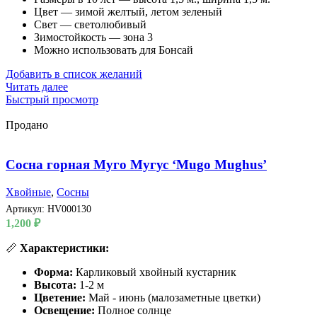
Цвет — зимой желтый, летом зеленый
Свет — светолюбивый
Зимостойкость — зона 3
Можно использовать для Бонсай
Добавить в список желаний
Читать далее
Быстрый просмотр
Продано
Сосна горная Муго Мугус ‘Mugo Mughus’
Хвойные
,
Сосны
Артикул:
HV000130
1,200
₽
📏
Характеристики:
Форма:
Карликовый хвойный кустарник
Высота:
1-2 м
Цветение:
Май - июнь (малозаметные цветки)
Освещение:
Полное солнце