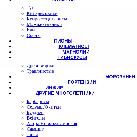
Туи
Кипарисовики
Купрессоципарисы
Можжевельники
Ели
Сосны
ПИОНЫ
КЛЕМАТИСЫ
МАГНОЛИИ
ГИБИСКУСЫ
Древовидные
Травянистые
МОРОЗНИКИ
ГОРТЕНЗИИ
ИНЖИР
ДРУГИЕ МНОГОЛЕТНИКИ
Барбарисы
Седумы/Очитки
Буддлеи
Вейгелы
Астра Новобельгийская
Самшит
Тисы