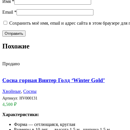
Имя
*
Email
*
Сохранить моё имя, email и адрес сайта в этом браузере д
Похожие
Продано
Сосна горная Винтер Голд ‘Winter Gold’
Хвойные
,
Сосны
Артикул:
HV000131
4,500
₽
Характеристики:
Форма — сетлющаяся, круглая
Размеры в 10 лет — высота 1,5 м., ширина 1,5 м.