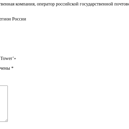
енная компания, оператор российской государственной почтово
егион России
 Tower’»
ечены
*