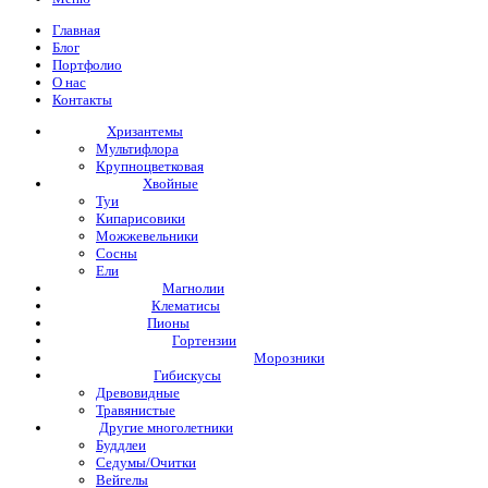
Главная
Блог
Портфолио
О нас
Контакты
Хризантемы
Мультифлора
Крупноцветковая
Хвойные
Туи
Кипарисовики
Можжевельники
Сосны
Ели
Магнолии
Клематисы
Пионы
Гортензии
Морозники
Гибискусы
Древовидные
Травянистые
Другие многолетники
Буддлеи
Седумы/Очитки
Вейгелы