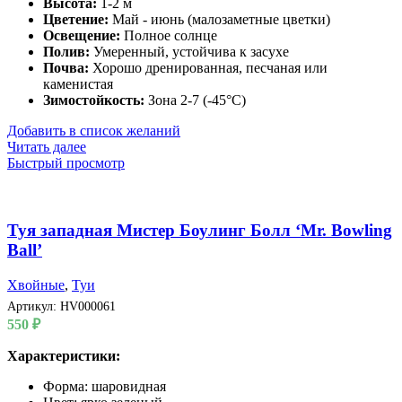
Высота:
1-2 м
Цветение:
Май - июнь (малозаметные цветки)
Освещение:
Полное солнце
Полив:
Умеренный, устойчива к засухе
Почва:
Хорошо дренированная, песчаная или
каменистая
Зимостойкость:
Зона 2-7 (-45°C)
Добавить в список желаний
Читать далее
Быстрый просмотр
Туя западная Мистер Боулинг Болл ‘Mr. Bowling
Ball’
Хвойные
,
Туи
Артикул:
HV000061
550
₽
Характеристики:
Форма: шаровидная