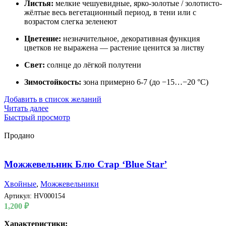
Листья:
мелкие чешуевидные, ярко-золотые / золотисто-
жёлтые весь вегетационный период, в тени или с
возрастом слегка зеленеют
Цветение:
незначительное, декоративная функция
цветков не выражена — растение ценится за листву
Свет:
солнце до лёгкой полутени
Зимостойкость:
зона примерно 6-7 (до −15…−20 °C)
Добавить в список желаний
Читать далее
Быстрый просмотр
Продано
Можжевельник Блю Стар ‘Blue Star’
Хвойные
,
Можжевельники
Артикул:
HV000154
1,200
₽
Характеристики: