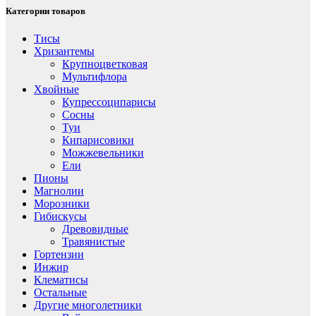
Категории товаров
Тисы
Хризантемы
Крупноцветковая
Мультифлора
Хвойные
Купрессоципарисы
Сосны
Туи
Кипарисовики
Можжевельники
Ели
Пионы
Магнолии
Морозники
Гибискусы
Древовидные
Травянистые
Гортензии
Инжир
Клематисы
Остальные
Другие многолетники