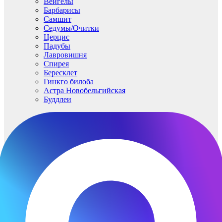
Вейгелы
Барбарисы
Самшит
Седумы/Очитки
Церцис
Падубы
Лавровишня
Спирея
Бересклет
Гинкго билоба
Астра Новобельгийская
Буддлеи