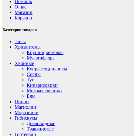
Помощь
О нас
Магазин
Корзина
Категории товаров
Тисы
Хризантемы
Крупноцветковая
Мультифлора
Хвойные
Купрессоципарисы
Сосны
Туи
Кипарисовики
Можжевельники
Ели
Пионы
Магнолии
Морозники
Гибискусы
Древовидные
Травянистые
Гортензии