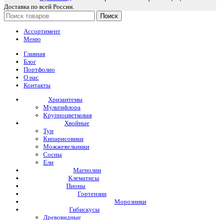
Доставка по всей России.
Поиск
Ассортимент
Меню
Главная
Блог
Портфолио
О нас
Контакты
Хризантемы
Мультифлора
Крупноцветковая
Хвойные
Туи
Кипарисовики
Можжевельники
Сосны
Ели
Магнолии
Клематисы
Пионы
Гортензии
Морозники
Гибискусы
Древовидные