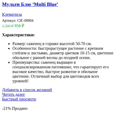
Мульти Блю ‘Multi Blue’
Клематисы
Артикул:
ClE-00004
Первоначальная
Текущая
950
₽
1,200
₽
цена
цена:
составляла
Характеристики:
950 ₽.
1,200 ₽.
Размер: саженец в горшке высотой 50-70 см.
Особенности: быстрорастущее растение с крепким
стеблем и листьями, диаметр цветков 10-15 см, цветение
обильное с ранней весны до поздней осени.
Преимущества: саженец выращен в
специализированном питомнике, что гарантирует его
высокое качество, быстрое развитие и обильное
цветение. Отличный выбор для цветоводов всех
уровней!
Добавить в список желаний
Читать далее
Быстрый просмотр
-21%
Продано