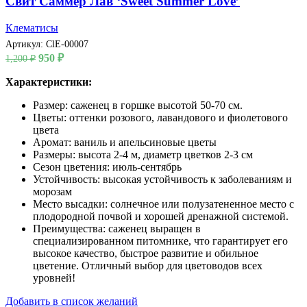
Свит Саммер Лав ‘Sweet Summer Love’
Клематисы
Артикул:
ClE-00007
Первоначальная
Текущая
950
₽
1,200
₽
цена
цена:
составляла
Характеристики:
950 ₽.
1,200 ₽.
Размер: саженец в горшке высотой 50-70 см.
Цветы: оттенки розового, лавандового и фиолетового
цвета
Аромат: ваниль и апельсиновые цветы
Размеры: высота 2-4 м, диаметр цветков 2-3 см
Сезон цветения: июль-сентябрь
Устойчивость: высокая устойчивость к заболеваниям и
морозам
Место высадки: солнечное или полузатененное место с
плодородной почвой и хорошей дренажной системой.
Преимущества: саженец выращен в
специализированном питомнике, что гарантирует его
высокое качество, быстрое развитие и обильное
цветение. Отличный выбор для цветоводов всех
уровней!
Добавить в список желаний