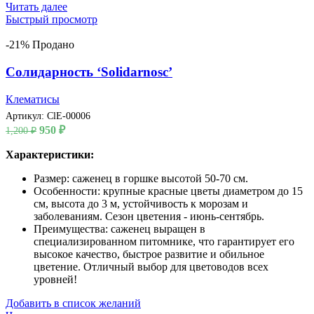
Читать далее
Быстрый просмотр
-21%
Продано
Солидарность ‘Solidarnosc’
Клематисы
Артикул:
ClE-00006
Первоначальная
Текущая
950
₽
1,200
₽
цена
цена:
составляла
Характеристики:
950 ₽.
1,200 ₽.
Размер: саженец в горшке высотой 50-70 см.
Особенности: крупные красные цветы диаметром до 15
см, высота до 3 м, устойчивость к морозам и
заболеваниям. Сезон цветения - июнь-сентябрь.
Преимущества: саженец выращен в
специализированном питомнике, что гарантирует его
высокое качество, быстрое развитие и обильное
цветение. Отличный выбор для цветоводов всех
уровней!
Добавить в список желаний