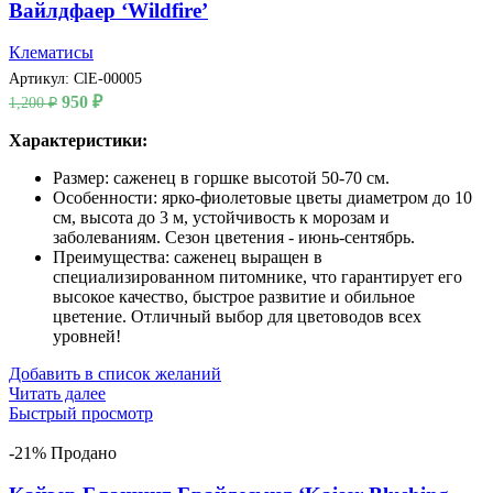
Вайлдфаер ‘Wildfire’
Клематисы
Артикул:
ClE-00005
Первоначальная
Текущая
950
₽
1,200
₽
цена
цена:
составляла
Характеристики:
950 ₽.
1,200 ₽.
Размер: саженец в горшке высотой 50-70 см.
Особенности: ярко-фиолетовые цветы диаметром до 10
см, высота до 3 м, устойчивость к морозам и
заболеваниям. Сезон цветения - июнь-сентябрь.
Преимущества: саженец выращен в
специализированном питомнике, что гарантирует его
высокое качество, быстрое развитие и обильное
цветение. Отличный выбор для цветоводов всех
уровней!
Добавить в список желаний
Читать далее
Быстрый просмотр
-21%
Продано