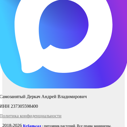
Самозанятый Деркач Андрей Владимирович
ИНН 237305598400
Политика
конфиденциаль
ности
2018-2026
Кубаньсад
- питомник растений. Все права защищены.