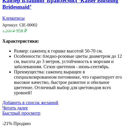
Кайзер Блашинг Брайдесмид ‘Kaiser Blushing
Bridesmaid’
Клематисы
Артикул:
ClE-00002
Первоначальная
Текущая
950
₽
1,200
₽
цена
цена:
составляла
Характеристики:
950 ₽.
1,200 ₽.
Размер: саженец в горшке высотой 50-70 см.
Особенности: бледно-розовые цветы диаметром до 12
см, высота до 3 метров, устойчивость к морозам и
заболеваниям. Сезон цветения - июнь-сентябрь.
Преимущества: саженец выращен в
специализированном питомнике, что гарантирует его
высокое качество, быстрое развитие и обильное
цветение. Отличный выбор для цветоводов всех
уровней!
Добавить в список желаний
Читать далее
Быстрый просмотр
-21%
Продано