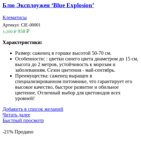
Блю Эксплоужен ‘Blue Explosion’
Клематисы
Артикул:
ClE-00001
Первоначальная
Текущая
950
₽
1,200
₽
цена
цена:
составляла
Характеристики:
950 ₽.
1,200 ₽.
Размер: саженец в горшке высотой 50-70 см.
Особенности: : цветки синего цвета диаметром до 15 см,
высота до 2 метров, устойчивость к морозам и
заболеваниям. Сезон цветения - май-сентябрь.
Преимущества: саженец выращен в
специализированном питомнике, что гарантирует его
высокое качество, быстрое развитие и обильное
цветение. Отличный выбор для цветоводов всех
уровней!
Добавить в список желаний
Читать далее
Быстрый просмотр
-21%
Продано