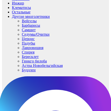
Инжир
Клематисы
Остальные
Другие многолетники
Вейгелы
Барбарисы
Самшит
Седумы/Очитки
Церцис
Падубы
Лавровишня
Спирея
Бересклет
Гинкго билоба
Астра Новобельгийская
Буддлеи