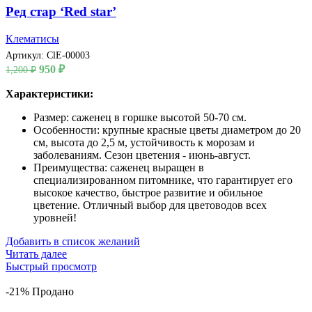
Ред стар ‘Red star’
Клематисы
Артикул:
ClE-00003
Первоначальная
Текущая
950
₽
1,200
₽
цена
цена:
составляла
Характеристики:
950 ₽.
1,200 ₽.
Размер: саженец в горшке высотой 50-70 см.
Особенности: крупные красные цветы диаметром до 20
см, высота до 2,5 м, устойчивость к морозам и
заболеваниям. Сезон цветения - июнь-август.
Преимущества: саженец выращен в
специализированном питомнике, что гарантирует его
высокое качество, быстрое развитие и обильное
цветение. Отличный выбор для цветоводов всех
уровней!
Добавить в список желаний
Читать далее
Быстрый просмотр
-21%
Продано