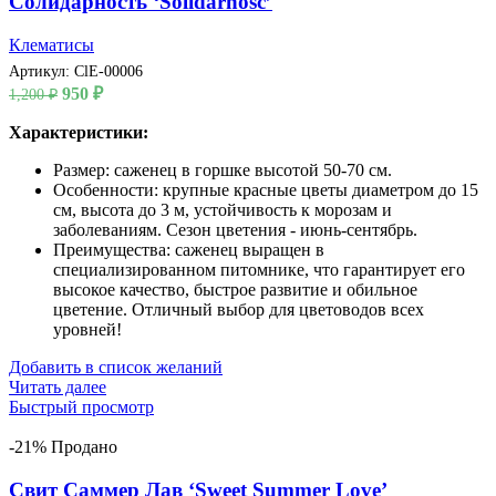
Солидарность ‘Solidarnosc’
Клематисы
Артикул:
ClE-00006
Первоначальная
Текущая
950
₽
1,200
₽
цена
цена:
составляла
Характеристики:
950 ₽.
1,200 ₽.
Размер: саженец в горшке высотой 50-70 см.
Особенности: крупные красные цветы диаметром до 15
см, высота до 3 м, устойчивость к морозам и
заболеваниям. Сезон цветения - июнь-сентябрь.
Преимущества: саженец выращен в
специализированном питомнике, что гарантирует его
высокое качество, быстрое развитие и обильное
цветение. Отличный выбор для цветоводов всех
уровней!
Добавить в список желаний
Читать далее
Быстрый просмотр
-21%
Продано
Свит Саммер Лав ‘Sweet Summer Love’