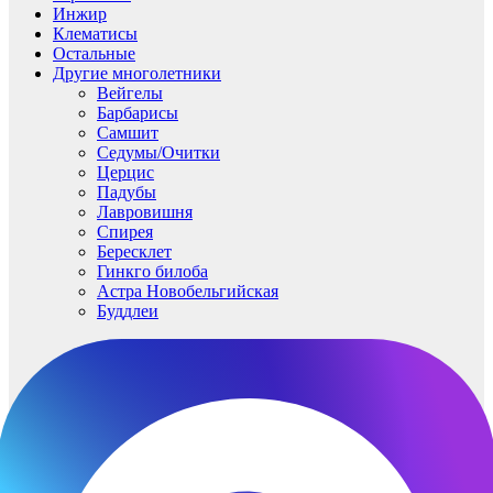
Инжир
Клематисы
Остальные
Другие многолетники
Вейгелы
Барбарисы
Самшит
Седумы/Очитки
Церцис
Падубы
Лавровишня
Спирея
Бересклет
Гинкго билоба
Астра Новобельгийская
Буддлеи