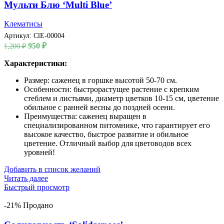
Мульти Блю ‘Multi Blue’
Клематисы
Артикул:
ClE-00004
Первоначальная
Текущая
950
₽
1,200
₽
цена
цена:
составляла
Характеристики:
950 ₽.
1,200 ₽.
Размер: саженец в горшке высотой 50-70 см.
Особенности: быстрорастущее растение с крепким
стеблем и листьями, диаметр цветков 10-15 см, цветение
обильное с ранней весны до поздней осени.
Преимущества: саженец выращен в
специализированном питомнике, что гарантирует его
высокое качество, быстрое развитие и обильное
цветение. Отличный выбор для цветоводов всех
уровней!
Добавить в список желаний
Читать далее
Быстрый просмотр
-21%
Продано