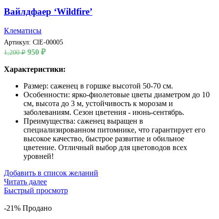
Вайлдфаер ‘Wildfire’
Клематисы
Артикул:
ClE-00005
Первоначальная
Текущая
950
₽
1,200
₽
цена
цена:
составляла
Характеристики:
950 ₽.
1,200 ₽.
Размер: саженец в горшке высотой 50-70 см.
Особенности: ярко-фиолетовые цветы диаметром до 10
см, высота до 3 м, устойчивость к морозам и
заболеваниям. Сезон цветения - июнь-сентябрь.
Преимущества: саженец выращен в
специализированном питомнике, что гарантирует его
высокое качество, быстрое развитие и обильное
цветение. Отличный выбор для цветоводов всех
уровней!
Добавить в список желаний
Читать далее
Быстрый просмотр
-21%
Продано