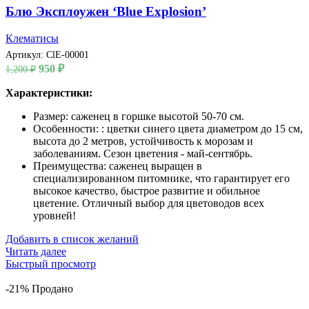
Блю Эксплоужен ‘Blue Explosion’
Клематисы
Артикул:
ClE-00001
Первоначальная
Текущая
950
₽
1,200
₽
цена
цена:
составляла
Характеристики:
950 ₽.
1,200 ₽.
Размер: саженец в горшке высотой 50-70 см.
Особенности: : цветки синего цвета диаметром до 15 см,
высота до 2 метров, устойчивость к морозам и
заболеваниям. Сезон цветения - май-сентябрь.
Преимущества: саженец выращен в
специализированном питомнике, что гарантирует его
высокое качество, быстрое развитие и обильное
цветение. Отличный выбор для цветоводов всех
уровней!
Добавить в список желаний
Читать далее
Быстрый просмотр
-21%
Продано