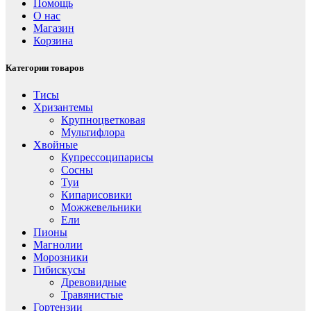
Помощь
О нас
Магазин
Корзина
Категории товаров
Тисы
Хризантемы
Крупноцветковая
Мультифлора
Хвойные
Купрессоципарисы
Сосны
Туи
Кипарисовики
Можжевельники
Ели
Пионы
Магнолии
Морозники
Гибискусы
Древовидные
Травянистые
Гортензии