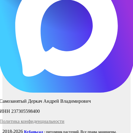
Самозанятый Деркач Андрей Владимирович
ИНН 237305598400
Политика
конфиденциаль
ности
2018-2026
Кубаньсад
- питомник растений. Все права защищены.