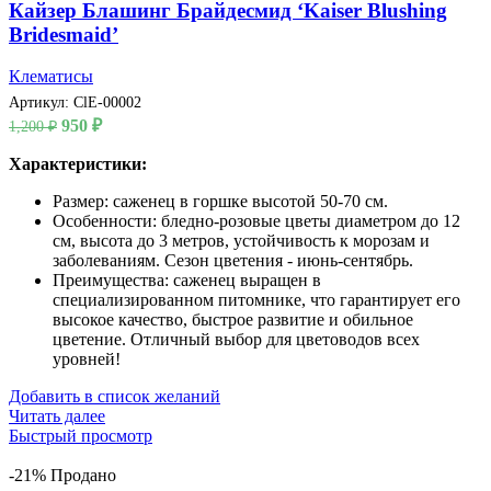
Кайзер Блашинг Брайдесмид ‘Kaiser Blushing
Bridesmaid’
Клематисы
Артикул:
ClE-00002
Первоначальная
Текущая
950
₽
1,200
₽
цена
цена:
составляла
Характеристики:
950 ₽.
1,200 ₽.
Размер: саженец в горшке высотой 50-70 см.
Особенности: бледно-розовые цветы диаметром до 12
см, высота до 3 метров, устойчивость к морозам и
заболеваниям. Сезон цветения - июнь-сентябрь.
Преимущества: саженец выращен в
специализированном питомнике, что гарантирует его
высокое качество, быстрое развитие и обильное
цветение. Отличный выбор для цветоводов всех
уровней!
Добавить в список желаний
Читать далее
Быстрый просмотр
-21%
Продано