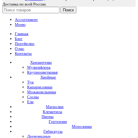
Доставка по всей России.
Поиск
Ассортимент
Меню
Главная
Блог
Портфолио
О нас
Контакты
Хризантемы
Мультифлора
Крупноцветковая
Хвойные
Туи
Кипарисовики
Можжевельники
Сосны
Ели
Магнолии
Клематисы
Пионы
Гортензии
Морозники
Гибискусы
Древовидные