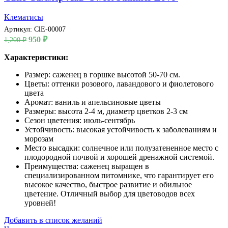
Клематисы
Артикул:
ClE-00007
Первоначальная
Текущая
950
₽
1,200
₽
цена
цена:
составляла
Характеристики:
950 ₽.
1,200 ₽.
Размер: саженец в горшке высотой 50-70 см.
Цветы: оттенки розового, лавандового и фиолетового
цвета
Аромат: ваниль и апельсиновые цветы
Размеры: высота 2-4 м, диаметр цветков 2-3 см
Сезон цветения: июль-сентябрь
Устойчивость: высокая устойчивость к заболеваниям и
морозам
Место высадки: солнечное или полузатененное место с
плодородной почвой и хорошей дренажной системой.
Преимущества: саженец выращен в
специализированном питомнике, что гарантирует его
высокое качество, быстрое развитие и обильное
цветение. Отличный выбор для цветоводов всех
уровней!
Добавить в список желаний