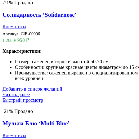
-21%
Продано
Солидарность ‘Solidarnosc’
Клематисы
Артикул:
ClE-00006
Первоначальная
Текущая
950
₽
1,200
₽
цена
цена:
составляла
Характеристики:
950 ₽.
1,200 ₽.
Размер: саженец в горшке высотой 50-70 см.
Особенности: крупные красные цветы диаметром до 15 см,
Преимущества: саженец выращен в специализированном пи
всех уровней!
Добавить в список желаний
Читать далее
Быстрый просмотр
-21%
Продано
Мульти Блю ‘Multi Blue’
Клематисы