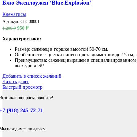
Блю Эксплоужен ‘Blue Explosion’
Клематисы
Артикул:
ClE-00001
Первоначальная
Текущая
950
₽
1,200
₽
цена
цена:
составляла
Характеристики:
950 ₽.
1,200 ₽.
Размер: саженец в горшке высотой 50-70 см.
Особенности: : цветки синего цвета диаметром до 15 см, 
Преимущества: саженец выращен в специализированном пи
всех уровней!
Добавить в список желаний
Читать далее
Быстрый просмотр
Возникли вопросы, звоните!
+7 (918) 245-72-71
Мы находимся по адресу: