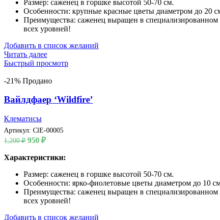
Размер: саженец в горшке высотой 50-70 см.
Особенности: крупные красные цветы диаметром до 20 см,
Преимущества: саженец выращен в специализированном пи
всех уровней!
Добавить в список желаний
Читать далее
Быстрый просмотр
-21%
Продано
Вайлдфаер ‘Wildfire’
Клематисы
Артикул:
ClE-00005
Первоначальная
Текущая
950
₽
1,200
₽
цена
цена:
составляла
Характеристики:
950 ₽.
1,200 ₽.
Размер: саженец в горшке высотой 50-70 см.
Особенности: ярко-фиолетовые цветы диаметром до 10 см,
Преимущества: саженец выращен в специализированном пи
всех уровней!
Добавить в список желаний