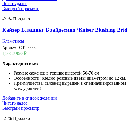
Читать далее
Быстрый просмотр
-21%
Продано
Кайзер Блашинг Брайдесмид ‘Kaiser Blushing Brid
Клематисы
Артикул:
ClE-00002
Первоначальная
Текущая
950
₽
1,200
₽
цена
цена:
составляла
Характеристики:
950 ₽.
1,200 ₽.
Размер: саженец в горшке высотой 50-70 см.
Особенности: бледно-розовые цветы диаметром до 12 см, 
Преимущества: саженец выращен в специализированном пи
всех уровней!
Добавить в список желаний
Читать далее
Быстрый просмотр
-21%
Продано