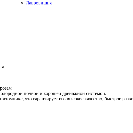
Лавровишня
та
орозам
плодородной почвой и хорошей дренажной системой.
томнике, что гарантирует его высокое качество, быстрое разв