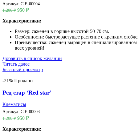
Артикул:
ClE-00004
Первоначальная
Текущая
950
₽
1,200
₽
цена
цена:
составляла
Характеристики:
950 ₽.
1,200 ₽.
Размер: саженец в горшке высотой 50-70 см.
Особенности: быстрорастущее растение с крепким стеблем
Преимущества: саженец выращен в специализированном пи
всех уровней!
Добавить в список желаний
Читать далее
Быстрый просмотр
-21%
Продано
Ред стар ‘Red star’
Клематисы
Артикул:
ClE-00003
Первоначальная
Текущая
950
₽
1,200
₽
цена
цена:
составляла
Характеристики:
950 ₽.
1,200 ₽.