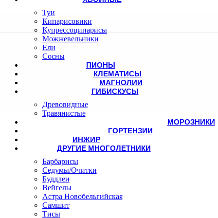
Туи
Кипарисовики
Купрессоципарисы
Можжевельники
Ели
Сосны
ПИОНЫ
КЛЕМАТИСЫ
МАГНОЛИИ
ГИБИСКУСЫ
Древовидные
Травянистые
МОРОЗНИКИ
ГОРТЕНЗИИ
ИНЖИР
ДРУГИЕ МНОГОЛЕТНИКИ
Барбарисы
Седумы/Очитки
Буддлеи
Вейгелы
Астра Новобельгийская
Самшит
Тисы