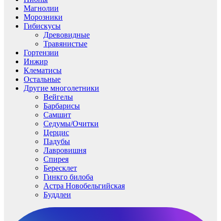
Магнолии
Морозники
Гибискусы
Древовидные
Травянистые
Гортензии
Инжир
Клематисы
Остальные
Другие многолетники
Вейгелы
Барбарисы
Самшит
Седумы/Очитки
Церцис
Падубы
Лавровишня
Спирея
Бересклет
Гинкго билоба
Астра Новобельгийская
Буддлеи