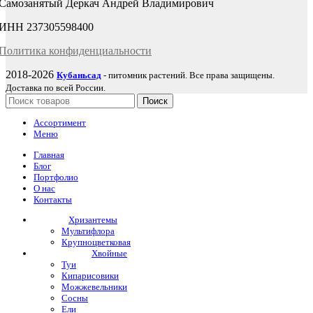
Самозанятый Деркач Андрей Владимирович
ИНН 237305598400
Политика
конфиденциаль
ности
2018-2026
Кубаньсад
- питомник растений. Все права защищены.
Доставка по всей России.
Поиск
Ассортимент
Меню
Главная
Блог
Портфолио
О нас
Контакты
Хризантемы
Мультифлора
Крупноцветковая
Хвойные
Туи
Кипарисовики
Можжевельники
Сосны
Ели