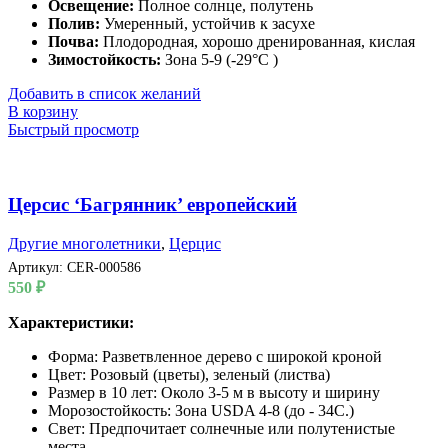
Освещение:
Полное солнце, полутень
Полив:
Умеренный, устойчив к засухе
Почва:
Плодородная, хорошо дренированная, кислая
Зимостойкость:
Зона 5-9 (-29°C )
Добавить в список желаний
В корзину
Быстрый просмотр
Церсис ‘Багрянник’ европейский
Другие многолетники
,
Церцис
Артикул:
CER-000586
550
₽
Характеристики:
Форма: Разветвленное дерево с широкой кроной
Цвет: Розовый (цветы), зеленый (листва)
Размер в 10 лет: Около 3-5 м в высоту и ширину
Морозостойкость: Зона USDA 4-8 (до - 34С.)
Свет: Предпочитает солнечные или полутенистые
места.