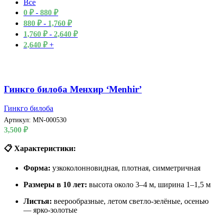
Все
0
₽
-
880
₽
880
₽
-
1,760
₽
1,760
₽
-
2,640
₽
2,640
₽
+
Гинкго билоба Менхир ‘Menhir’
Гинкго билоба
Артикул:
MN-000530
3,500
₽
📋 Характеристики:
Форма:
узкоколонновидная, плотная, симметричная
Размеры в 10 лет:
высота около 3–4 м, ширина 1–1,5 м
Листья:
веерообразные, летом светло-зелёные, осенью
— ярко-золотые