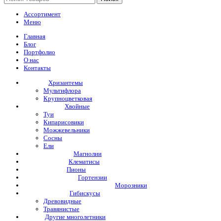
Ассортимент
Меню
Главная
Блог
Портфолио
О нас
Контакты
Хризантемы
Мультифлора
Крупноцветковая
Хвойные
Туи
Кипарисовики
Можжевельники
Сосны
Ели
Магнолии
Клематисы
Пионы
Гортензии
Морозники
Гибискусы
Древовидные
Травянистые
Другие многолетники