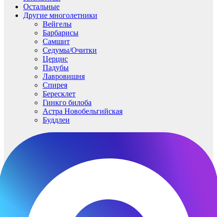
Остальные
Другие многолетники
Вейгелы
Барбарисы
Самшит
Седумы/Очитки
Церцис
Падубы
Лавровишня
Спирея
Бересклет
Гинкго билоба
Астра Новобельгийская
Буддлеи