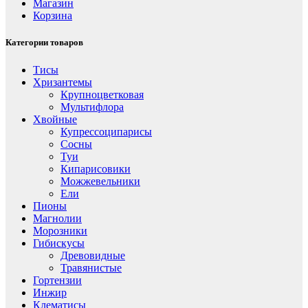
Магазин
Корзина
Категории товаров
Тисы
Хризантемы
Крупноцветковая
Мультифлора
Хвойные
Купрессоципарисы
Сосны
Туи
Кипарисовики
Можжевельники
Ели
Пионы
Магнолии
Морозники
Гибискусы
Древовидные
Травянистые
Гортензии
Инжир
Клематисы