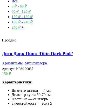
Все
0
₽
-
60
₽
60
₽
-
120
₽
120
₽
-
180
₽
180
₽
-
240
₽
240
₽
+
Продано
Дито Дарк Пинк ‘Ditto Dark Pink’
Хризантемы
,
Мультифлора
Артикул:
HRM-00037
150
₽
Характеристики:
Диаметр цветка — 4 см.
Диаметр куста 50-70 см.
Цветение — сентябрь
Зимостойкость — зона 5