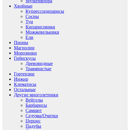
Мультифлора
Хвойные
Купрессоципарисы
Сосны
Туи
Кипарисовики
Можжевельники
Ели
Пионы
Магнолии
Морозники
Гибискусы
Древовидные
Травянистые
Гортензии
Инжир
Клематисы
Остальные
Другие многолетники
Вейгелы
Барбарисы
Самшит
Седумы/Очитки
Церцис
Падубы