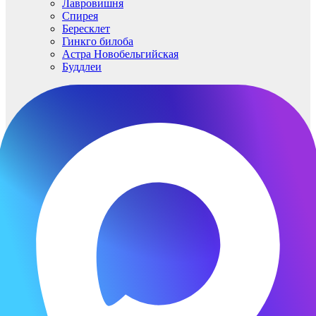
Лавровишня
Спирея
Бересклет
Гинкго билоба
Астра Новобельгийская
Буддлеи