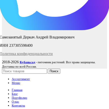
Самозанятый Деркач Андрей Владимирович
ИНН 237305598400
Политика
конфиденциаль
ности
2018-2026
Кубаньсад
- питомник растений. Все права защищены.
Доставка по всей России.
Поиск
Ассортимент
Меню
Главная
Блог
Портфолио
О нас
Контакты