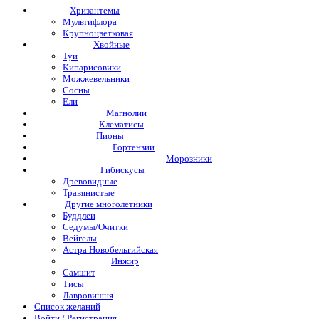
Хризантемы
Мультифлора
Крупноцветковая
Хвойные
Туи
Кипарисовики
Можжевельники
Сосны
Ели
Магнолии
Клематисы
Пионы
Гортензии
Морозники
Гибискусы
Древовидные
Травянистые
Другие многолетники
Буддлеи
Седумы/Очитки
Вейгелы
Астра Новобельгийская
Инжир
Самшит
Тисы
Лавровишня
Список желаний
Войти / Регистрация