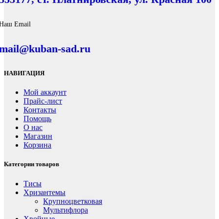
Наш Email
mail@kuban-sad.ru
НАВИГАЦИЯ
Мой аккаунт
Прайс-лист
Контакты
Помощь
О нас
Магазин
Корзина
Категории товаров
Тисы
Хризантемы
Крупноцветковая
Мультифлора
Хвойные