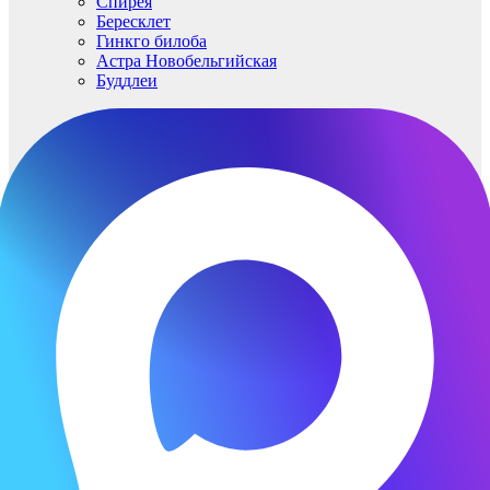
Спирея
Бересклет
Гинкго билоба
Астра Новобельгийская
Буддлеи