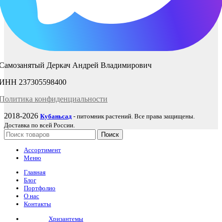
Самозанятый Деркач Андрей Владимирович
ИНН 237305598400
Политика
конфиденциаль
ности
2018-2026
Кубаньсад
- питомник растений. Все права защищены.
Доставка по всей России.
Поиск
Ассортимент
Меню
Главная
Блог
Портфолио
О нас
Контакты
Хризантемы