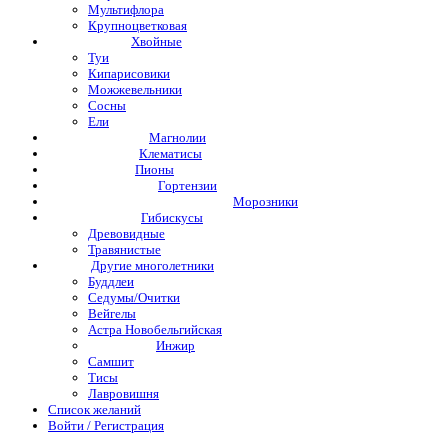
Мультифлора
Крупноцветковая
Хвойные
Туи
Кипарисовики
Можжевельники
Сосны
Ели
Магнолии
Клематисы
Пионы
Гортензии
Морозники
Гибискусы
Древовидные
Травянистые
Другие многолетники
Буддлеи
Седумы/Очитки
Вейгелы
Астра Новобельгийская
Инжир
Самшит
Тисы
Лавровишня
Список желаний
Войти / Регистрация