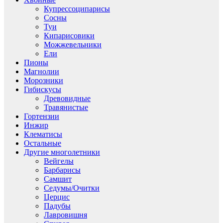
Купрессоципарисы
Сосны
Туи
Кипарисовики
Можжевельники
Ели
Пионы
Магнолии
Морозники
Гибискусы
Древовидные
Травянистые
Гортензии
Инжир
Клематисы
Остальные
Другие многолетники
Вейгелы
Барбарисы
Самшит
Седумы/Очитки
Церцис
Падубы
Лавровишня