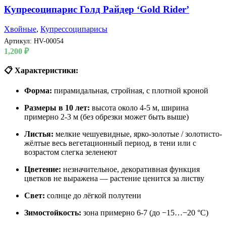
Купресоципарис Голд Райдер ‘Gold Rider’
Хвойные
,
Купрессоципарисы
Артикул:
HV-00054
1,200
₽
📋 Характеристики:
Форма:
пирамидальная, стройная, с плотной кроной
Размеры в 10 лет:
высота около 4-5 м, ширина
примерно 2-3 м (без обрезки может быть выше)
Листья:
мелкие чешуевидные, ярко-золотые / золотисто-
жёлтые весь вегетационный период, в тени или с
возрастом слегка зеленеют
Цветение:
незначительное, декоративная функция
цветков не выражена — растение ценится за листву
Свет:
солнце до лёгкой полутени
Зимостойкость:
зона примерно 6-7 (до −15…−20 °C)